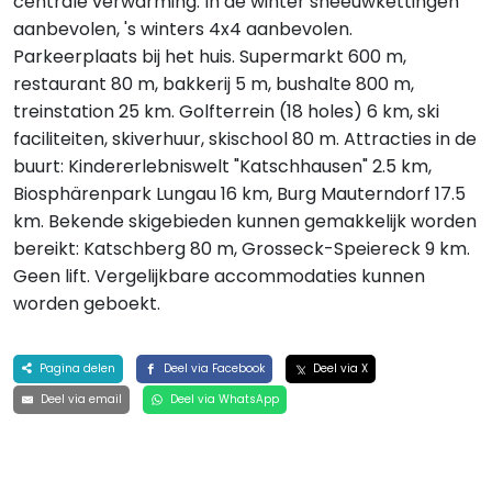
centrale verwarming. In de winter sneeuwkettingen
aanbevolen, 's winters 4x4 aanbevolen.
Parkeerplaats bij het huis. Supermarkt 600 m,
restaurant 80 m, bakkerij 5 m, bushalte 800 m,
treinstation 25 km. Golfterrein (18 holes) 6 km, ski
faciliteiten, skiverhuur, skischool 80 m. Attracties in de
buurt: Kindererlebniswelt "Katschhausen" 2.5 km,
Biosphärenpark Lungau 16 km, Burg Mauterndorf 17.5
km. Bekende skigebieden kunnen gemakkelijk worden
bereikt: Katschberg 80 m, Grosseck-Speiereck 9 km.
Geen lift. Vergelijkbare accommodaties kunnen
worden geboekt.
Pagina delen
Deel via Facebook
Deel via X
Deel via email
Deel via WhatsApp