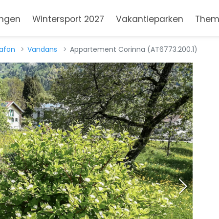
ngen
Wintersport 2027
Vakantieparken
Them
afon
Vandans
Appartement Corinna (AT6773.200.1)