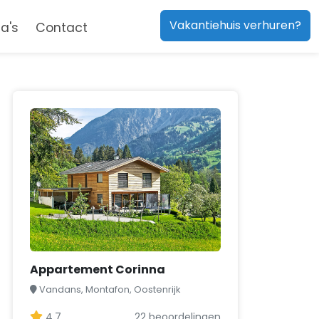
Vakantiehuis verhuren?
a's
Contact
Appartement Corinna
Vandans, Montafon, Oostenrijk
4,7
22 beoordelingen