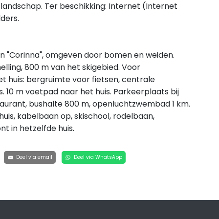
andschap. Ter beschikking: Internet (Internet
lders.
n "Corinna", omgeven door bomen en weiden.
elling, 800 m van het skigebied. Voor
et huis: bergruimte voor fietsen, centrale
 10 m voetpad naar het huis. Parkeerplaats bij
staurant, bushalte 800 m, openluchtzwembad 1 km.
uis, kabelbaan op, skischool, rodelbaan,
t in hetzelfde huis.
Deel via email
Deel via WhatsApp