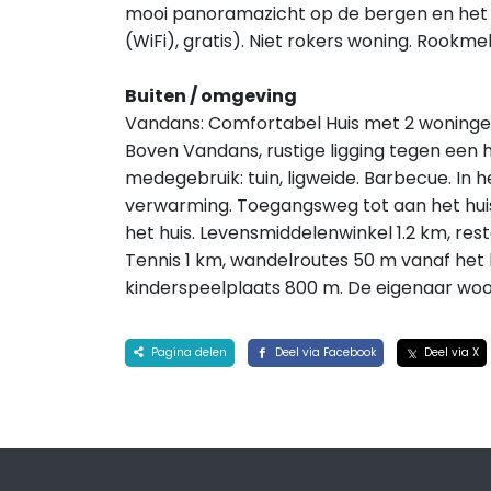
mooi panoramazicht op de bergen en het l
(WiFi), gratis). Niet rokers woning. Rookme
Buiten / omgeving
Vandans: Comfortabel Huis met 2 woninge
Boven Vandans, rustige ligging tegen een h
medegebruik: tuin, ligweide. Barbecue. In h
verwarming. Toegangsweg tot aan het huis.
het huis. Levensmiddelenwinkel 1.2 km, re
Tennis 1 km, wandelroutes 50 m vanaf het h
kinderspeelplaats 800 m. De eigenaar woon
Pagina delen
Deel via Facebook
Deel via X