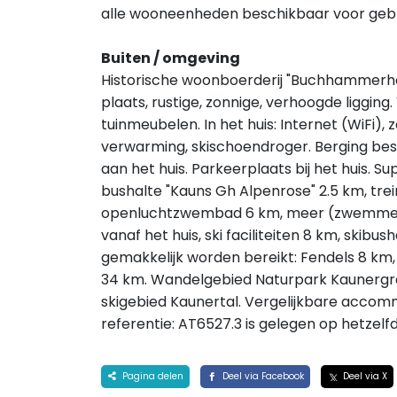
alle wooneenheden beschikbaar voor gebr
Buiten / omgeving
Historische woonboerderij "Buchhammerhof"
plaats, rustige, zonnige, verhoogde ligging
tuinmeubelen. In het huis: Internet (WiFi), 
verwarming, skischoendroger. Berging be
aan het huis. Parkeerplaats bij het huis. S
bushalte "Kauns Gh Alpenrose" 2.5 km, trei
openluchtzwembad 6 km, meer (zwemmen) 
vanaf het huis, ski faciliteiten 8 km, skib
gemakkelijk worden bereikt: Fendels 8 km,
34 km. Wandelgebied Naturpark Kaunergrat 
skigebied Kaunertal. Vergelijkbare acco
referentie: AT6527.3 is gelegen op hetzelfd
Pagina delen
Deel via Facebook
Deel via X