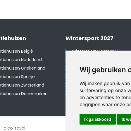
tiehuizen
Wintersport 2027
tiehuizen België
Wintersport Oostenrijk
tiehuizen Nederland
Wintersport Frankrijk
tiehuizen Griekenland
Wintersport Tsjechië
Wij gebruiken 
tiehuizen Spanje
Wintersport Zwitserland
Wij maken gebruik van
​Vakantiehuizen Zwitserland
Wintersport Duitsland
surfervaring op onze w
ntiehuizen Denemarken
Wintersport Italië
en advertenties te ton
begrijpen waar onze b
Ik ga akkoord
Ik w
 FalcoTravel