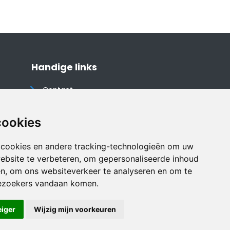
Handige links
Contact
Algemene voorwaarden
Cookieverklaring
cookies
Privacyverklaring
 cookies en andere tracking-technologieën om uw
Disclaimer
ebsite te verbeteren, om gepersonaliseerde inhoud
Vakantiehuis website
en, om ons websiteverkeer te analyseren en om te
ezoekers vandaan komen.
eiger
Wijzig mijn voorkeuren
Veilig online betalen met