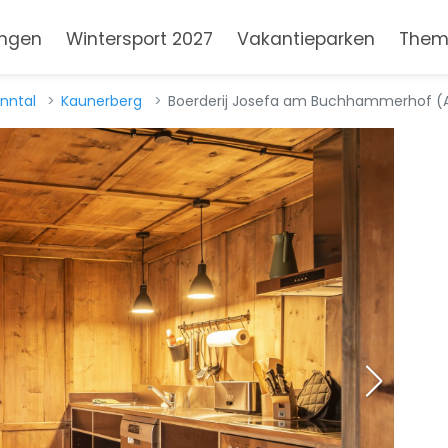
ngen
Wintersport 2027
Vakantieparken
Them
nntal
Kaunerberg
Boerderij Josefa am Buchhammerhof (A