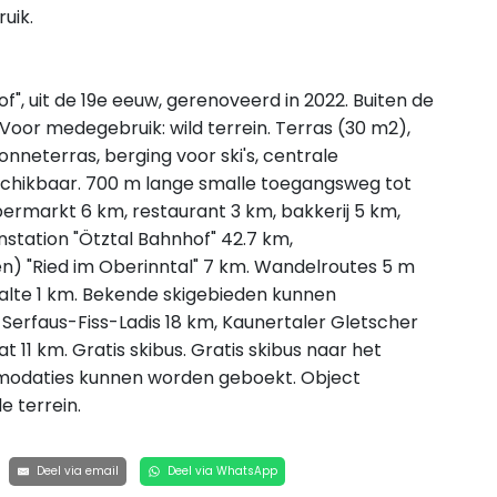
uik.
, uit de 19e eeuw, gerenoveerd in 2022. Buiten de
. Voor medegebruik: wild terrein. Terras (30 m2),
zonneterras, berging voor ski's, centrale
schikbaar. 700 m lange smalle toegangsweg tot
upermarkt 6 km, restaurant 3 km, bakkerij 5 km,
nstation "Ötztal Bahnhof" 42.7 km,
"Ried im Oberinntal" 7 km. Wandelroutes 5 m
ushalte 1 km. Bekende skigebieden kunnen
 Serfaus-Fiss-Ladis 18 km, Kaunertaler Gletscher
11 km. Gratis skibus. Gratis skibus naar het
mmodaties kunnen worden geboekt. Object
e terrein.
Deel via email
Deel via WhatsApp