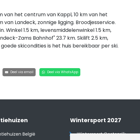
.5 km van het centrum van Kappl, 10 km van het
 van Landeck, zonnige ligging. Broodjesservice.
n. Winkel 1.5 km, levensmiddelenwinkel 1.5 km,
andeck-Zams Bahnhof" 23.7 km. Skilift 2.5 km,
goede skicondities is het huis bereikbaar per ski.
Deel via email
Deel via WhatsApp
tiehuizen
Wintersport 2027
tiehuizen België
Wintersport Oostenrijk