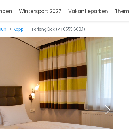
ngen
Wintersport 2027
Vakantieparken
Them
aun
Kappl
Ferienglück (AT6555.608.1)