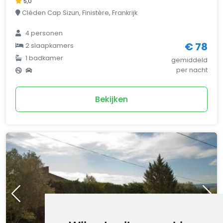
5,0
Cléden Cap Sizun, Finistère, Frankrijk
4
personen
€ 78
2
slaapkamers
1
badkamer
gemiddeld
per nacht
Bekijken