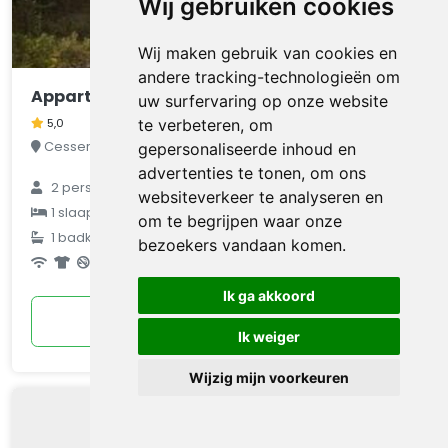
Wij gebruiken cookies
Wij maken gebruik van cookies en
andere tracking-technologieën om
Appartement Die kleine Zikade
uw surfervaring op onze website
te verbeteren, om
5,0
Cesseras, Hérault-Aude, Frankrijk
gepersonaliseerde inhoud en
advertenties te tonen, om ons
2
personen
websiteverkeer te analyseren en
€ 72
1
slaapkamer
om te begrijpen waar onze
1
badkamer
gemiddeld
bezoekers vandaan komen.
per nacht
Ik ga akkoord
Bekijken
Ik weiger
Wijzig mijn voorkeuren