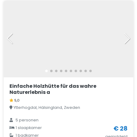
Einfache Holzhütte für das wahre
Naturerlebnis a
5,0
Ytterhogdal, Hälsingland, Zweden
5
personen
€ 28
1
slaapkamer
1
badkamer
gemiddeld