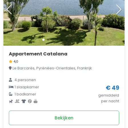
Appartement Catalana
4,0
Le Barcarès, Pyrénées-Orientales, Frankrijk
4 personen
€ 49
1 slaapkamer
1 badkamer
gemiddeld
per nacht
Bekijken