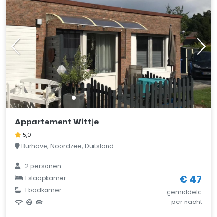
Appartement Wittje
5,0
Burhave, Noordzee, Duitsland
2 personen
€ 47
1 slaapkamer
1 badkamer
gemiddeld
per nacht