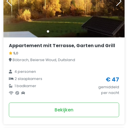
Appartement mit Terrasse, Garten und Grill
5,0
Böbrach, Beierse Woud, Duitsland
4
personen
€ 47
2
slaapkamers
1
badkamer
gemiddeld
per nacht
Bekijken