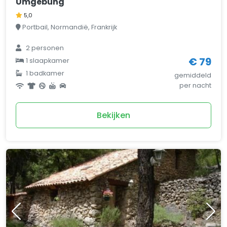
Umgebung
5,0
Portbail, Normandië, Frankrijk
2 personen
€ 79
1 slaapkamer
1 badkamer
gemiddeld
per nacht
Bekijken