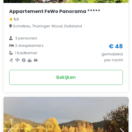
Appartement FeWo Panorama *****
5,0
Schalkau, Thüringer Woud, Duitsland
3 personen
€ 48
2 slaapkamers
1 badkamer
gemiddeld
per nacht
Bekijken