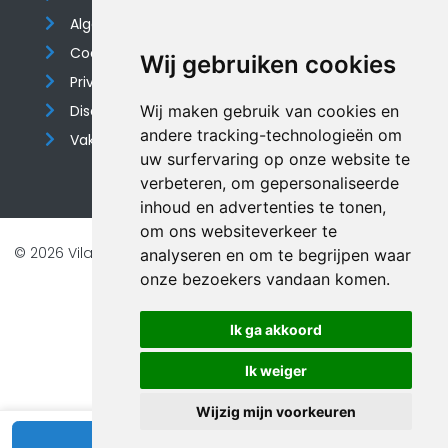
Algemene voorwaarden
Cookieverklaring
Wij gebruiken cookies
Privacyverklaring
Disclaimer
Wij maken gebruik van cookies en
andere tracking-technologieën om
Vakantiehuis website
uw surfervaring op onze website te
verbeteren, om gepersonaliseerde
inhoud en advertenties te tonen,
om ons websiteverkeer te
© 2026 Vilando Vakantiehuizen |
Website door FalcoTravel
analyseren en om te begrijpen waar
onze bezoekers vandaan komen.
Veilig online betalen met
Ik ga akkoord
Ik weiger
Wijzig mijn voorkeuren
Bekijk beschikbaarheid