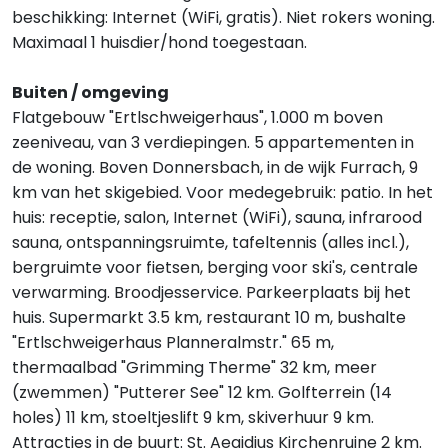
beschikking: Internet (WiFi, gratis). Niet rokers woning.
Maximaal 1 huisdier/hond toegestaan.
Buiten / omgeving
Flatgebouw "Ertlschweigerhaus", 1.000 m boven
zeeniveau, van 3 verdiepingen. 5 appartementen in
de woning. Boven Donnersbach, in de wijk Furrach, 9
km van het skigebied. Voor medegebruik: patio. In het
huis: receptie, salon, Internet (WiFi), sauna, infrarood
sauna, ontspanningsruimte, tafeltennis (alles incl.),
bergruimte voor fietsen, berging voor ski's, centrale
verwarming. Broodjesservice. Parkeerplaats bij het
huis. Supermarkt 3.5 km, restaurant 10 m, bushalte
"Ertlschweigerhaus Planneralmstr." 65 m,
thermaalbad "Grimming Therme" 32 km, meer
(zwemmen) "Putterer See" 12 km. Golfterrein (14
holes) 11 km, stoeltjeslift 9 km, skiverhuur 9 km.
Attracties in de buurt: St. Aegidius Kirchenruine 2 km.