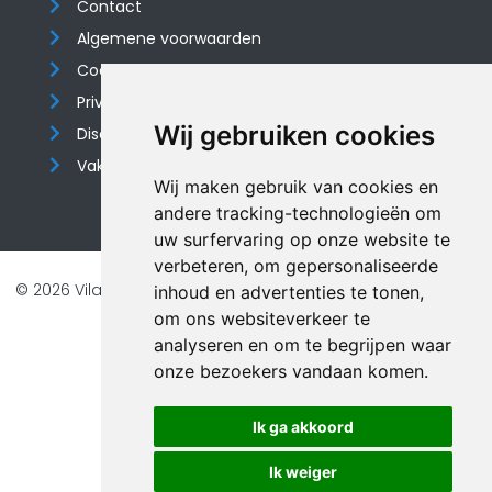
Contact
Algemene voorwaarden
Cookieverklaring
Privacyverklaring
Wij gebruiken cookies
Disclaimer
Vakantiehuis website
Wij maken gebruik van cookies en
andere tracking-technologieën om
uw surfervaring op onze website te
verbeteren, om gepersonaliseerde
© 2026 Vilando Vakantiehuizen |
Website door FalcoTravel
inhoud en advertenties te tonen,
om ons websiteverkeer te
Veilig online betalen met
analyseren en om te begrijpen waar
onze bezoekers vandaan komen.
Ik ga akkoord
Ik weiger