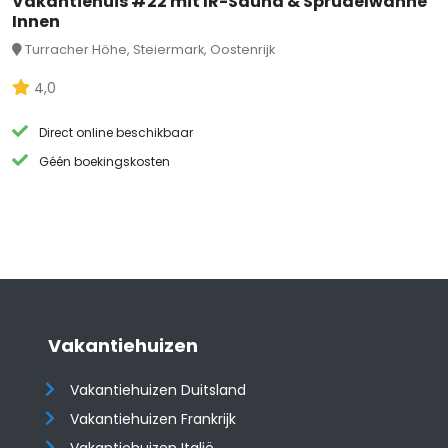
Vakantiehuis #22 mit IR-Sauna & Sprudelwanne
Innen
Turracher Höhe, Steiermark, Oostenrijk
4,0
Direct online beschikbaar
Géén boekingskosten
Vakantiehuizen
Vakantiehuizen Duitsland
Vakantiehuizen Frankrijk