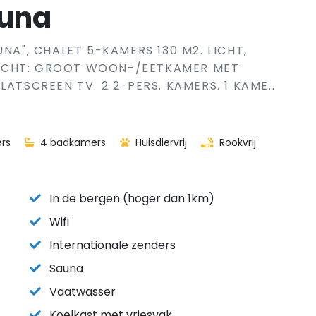
auna
NA", CHALET 5-KAMERS 130 M2. LICHT,
ICHT: GROOT WOON-/EETKAMER MET
ATSCREEN TV. 2 2-PERS. KAMERS. 1 KAME..
rs
4 badkamers
Huisdiervrij
Rookvrij
In de bergen (hoger dan 1km)
Wifi
Internationale zenders
Sauna
Vaatwasser
Koelkast met vriesvak