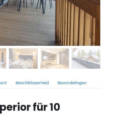
port
Beschikbaarheid
Beoordelingen
erior für 10