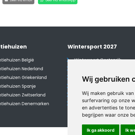
Deel via email
Deel via WhatsApp
tiehuizen
Wintersport 2027
tiehuizen België
Wintersport Oostenrijk
tiehuizen Nederland
Wintersport Frankrijk
tiehuizen Griekenland
Wintersport Tsjechië
Wij gebruiken 
tiehuizen Spanje
Wintersport Zwitserland
Wij maken gebruik van
​Vakantiehuizen Zwitserland
Wintersport Duitsland
surfervaring op onze w
ntiehuizen Denemarken
Wintersport Italië
en advertenties te ton
begrijpen waar onze b
Ik ga akkoord
Ik w