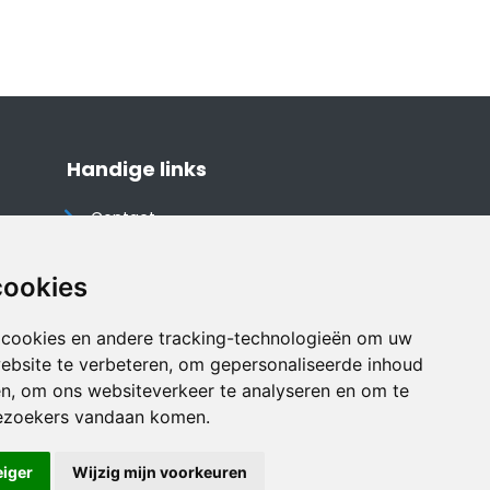
Handige links
Contact
Algemene voorwaarden
Cookieverklaring
cookies
Privacyverklaring
 cookies en andere tracking-technologieën om uw
Disclaimer
ebsite te verbeteren, om gepersonaliseerde inhoud
Vakantiehuis website
en, om ons websiteverkeer te analyseren en om te
ezoekers vandaan komen.
eiger
Wijzig mijn voorkeuren