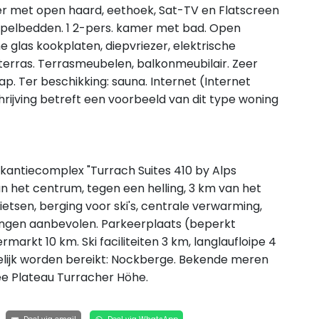
r met open haard, eethoek, Sat-TV en Flatscreen
tapelbedden. 1 2-pers. kamer met bad. Open
glas kookplaten, diepvriezer, elektrische
terras. Terrasmeubelen, balkonmeubilair. Zeer
p. Ter beschikking: sauna. Internet (Internet
chrijving betreft een voorbeeld van dit type woning
antiecomplex "Turrach Suites 410 by Alps
an het centrum, tegen een helling, 3 km van het
 fietsen, berging voor ski's, centrale verwarming,
ingen aanbevolen. Parkeerplaats (beperkt
arkt 10 km. Ski faciliteiten 3 km, langlaufloipe 4
lijk worden bereikt: Nockberge. Bekende meren
e Plateau Turracher Höhe.