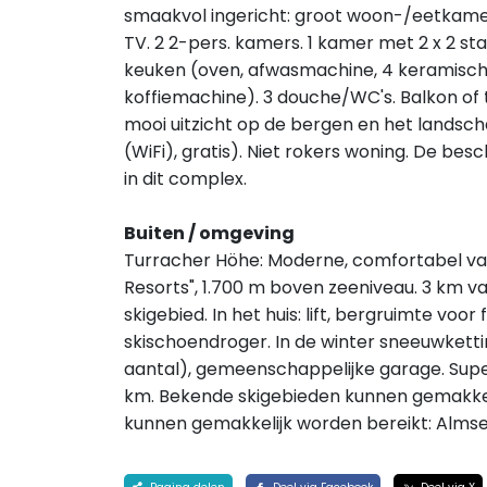
smaakvol ingericht: groot woon-/eetkame
TV. 2 2-pers. kamers. 1 kamer met 2 x 2 s
keuken (oven, afwasmachine, 4 keramische 
koffiemachine). 3 douche/WC's. Balkon of 
mooi uitzicht op de bergen en het landscha
(WiFi), gratis). Niet rokers woning. De bes
in dit complex.
Buiten / omgeving
Turracher Höhe: Moderne, comfortabel vak
Resorts", 1.700 m boven zeeniveau. 3 km v
skigebied. In het huis: lift, bergruimte voor
skischoendroger. In de winter sneeuwkett
aantal), gemeenschappelijke garage. Superm
km. Bekende skigebieden kunnen gemakke
kunnen gemakkelijk worden bereikt: Almse