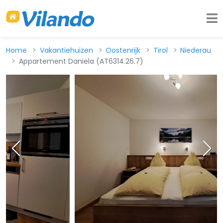
Home
Vakantiehuizen
Oostenrijk
Tirol
Niederau
Appartement Daniela (AT6314.26.7)