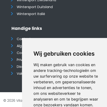
Wintersport Zwitserland
Wintersport Duitsland
Wintersport Italië
Handige links
Contact
Algemene voorwaarden
Wij gebruiken cookies
Cookieverklaring
Privacyverklaring
Wij maken gebruik van cookies en
Disclaimer
andere tracking-technologieën om
Vakantiehuis website
uw surfervaring op onze website te
verbeteren, om gepersonaliseerde
inhoud en advertenties te tonen,
om ons websiteverkeer te
analyseren en om te begrijpen waar
© 2026 Vilando Vakantiehuizen |
Website door FalcoTravel
onze bezoekers vandaan komen.