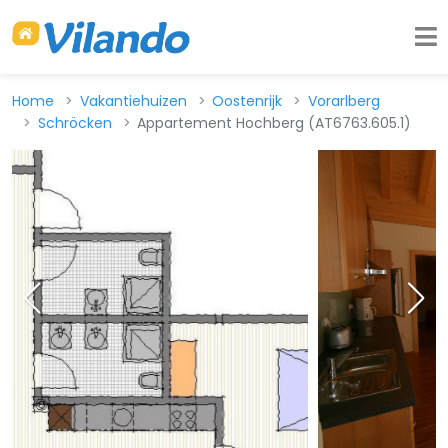
Home
Vakantiehuizen
Oostenrijk
Vorarlberg
Schröcken
Appartement Hochberg (AT6763.605.1)