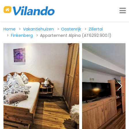
Home
Vakantiehuizen
Oostenrijk
Zillertal
Finkenberg
Appartement Alpina (AT6292.900.1)