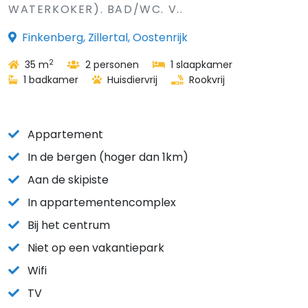
WATERKOKER). BAD/WC. V..
Finkenberg, Zillertal, Oostenrijk
2
35 m
2 personen
1 slaapkamer
1 badkamer
Huisdiervrij
Rookvrij
Appartement
In de bergen (hoger dan 1km)
Aan de skipiste
In appartementencomplex
Bij het centrum
Niet op een vakantiepark
Wifi
TV