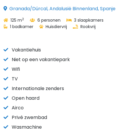
Granada/Dúrcal, Andalusië Binnenland, Spanje
2
125 m
6 personen
3 slaapkamers
1 badkamer
Huisdiervrij
Rookvrij
Vakantiehuis
Niet op een vakantiepark
Wifi
TV
Internationale zenders
Open haard
Airco
Privé zwembad
Wasmachine