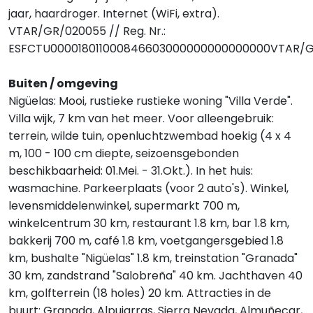
jaar, haardroger. Internet (WiFi, extra).
VTAR/GR/020055 // Reg. Nr.:
ESFCTU000018011000846603000000000000000VTAR/
Buiten / omgeving
Nigüelas: Mooi, rustieke rustieke woning "Villa Verde".
Villa wijk, 7 km van het meer. Voor alleengebruik:
terrein, wilde tuin, openluchtzwembad hoekig (4 x 4
m, 100 - 100 cm diepte, seizoensgebonden
beschikbaarheid: 01.Mei. - 31.Okt.). In het huis:
wasmachine. Parkeerplaats (voor 2 auto's). Winkel,
levensmiddelenwinkel, supermarkt 700 m,
winkelcentrum 30 km, restaurant 1.8 km, bar 1.8 km,
bakkerij 700 m, café 1.8 km, voetgangersgebied 1.8
km, bushalte "Nigüelas" 1.8 km, treinstation "Granada"
30 km, zandstrand "Salobreña" 40 km. Jachthaven 40
km, golfterrein (18 holes) 20 km. Attracties in de
buurt: Granada, Alpujarras, Sierra Nevada, Almuñecar,