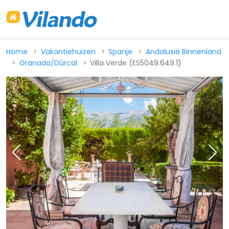
Home
Vakantiehuizen
Spanje
Andalusië Binnenland
Granada/Dúrcal
Villa Verde (ES5049.649.1)