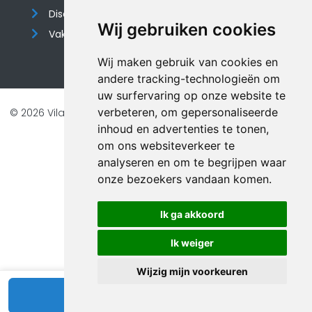
Disclaimer
Wij gebruiken cookies
Vakantiehuis website
Wij maken gebruik van cookies en
andere tracking-technologieën om
uw surfervaring op onze website te
verbeteren, om gepersonaliseerde
© 2026 Vilando Vakantiehuizen |
Website door FalcoTravel
inhoud en advertenties te tonen,
Veilig online betalen met
om ons websiteverkeer te
analyseren en om te begrijpen waar
onze bezoekers vandaan komen.
Ik ga akkoord
Ik weiger
Wijzig mijn voorkeuren
Bekijk beschikbaarheid