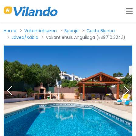
Home
Vakantiehuizen
Spanje
Costa Blanca
Jávea/Xàbia
Vakantiehuis Anguilaga (ES9710.324.1)