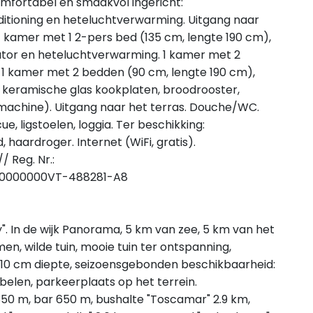
omfortabel en smaakvol ingericht:
itioning en heteluchtverwarming. Uitgang naar
 1 kamer met 1 2-pers bed (135 cm, lengte 190 cm),
lator en heteluchtverwarming. 1 kamer met 2
. 1 kamer met 2 bedden (90 cm, lengte 190 cm),
4 keramische glas kookplaten, broodrooster,
emachine). Uitgang naar het terras. Douche/WC.
e, ligstoelen, loggia. Ter beschikking:
 haardroger. Internet (WiFi, gratis).
/ Reg. Nr.:
0000000VT-488281-A8
". In de wijk Panorama, 5 km van zee, 5 km van het
en, wilde tuin, mooie tuin ter ontspanning,
210 cm diepte, seizoensgebonden beschikbaarheid:
ubelen, parkeerplaats op het terrein.
50 m, bar 650 m, bushalte "Toscamar" 2.9 km,