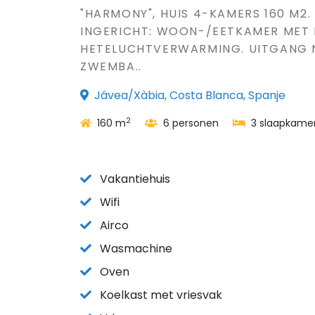
"HARMONY", HUIS 4-KAMERS 160 M2
INGERICHT: WOON-/EETKAMER MET D
HETELUCHTVERWARMING. UITGANG NA
ZWEMBA..
Jávea/Xàbia, Costa Blanca, Spanje
2
160 m
6 personen
3 slaapkame
Vakantiehuis
Wifi
Airco
Wasmachine
Oven
Koelkast met vriesvak