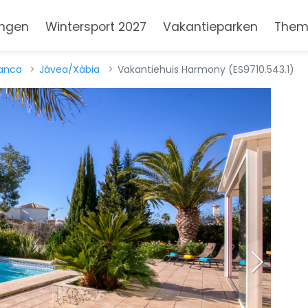
ngen
Wintersport 2027
Vakantieparken
Them
lanca
Jávea/Xàbia
Vakantiehuis Harmony (ES9710.543.1)