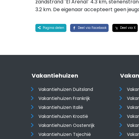
zandstrand "El Arenal" 4.3 km, stenenstran
3.2 km. De eigenaar accepteert geen jeu
Pagina delen
Deel via Facebook
Deel via X
Vakantiehuizen
Vakan
Vakantiehuizen Duitsland
Vakan
Vakantiehuizen Frankrijk
Vakan
Vakantiehuizen Italië
Vakan
Vakantiehuizen Kroatië
Vakan
​​​​​​​Vakantiehuizen Oostenrijk
​​​​​​
Vakantiehuizen Tsjechië
Vaka