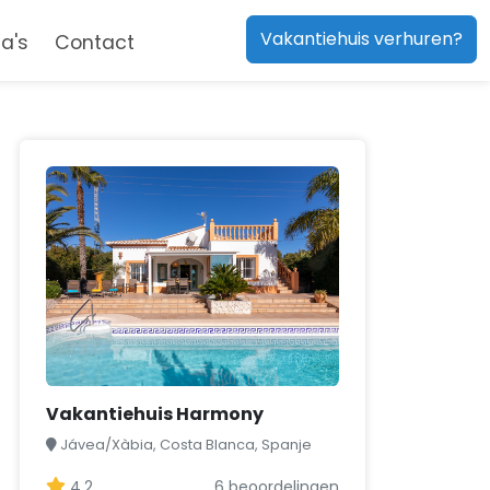
Vakantiehuis verhuren?
a's
Contact
Vakantiehuis Harmony
Jávea/Xàbia, Costa Blanca, Spanje
4,2
6 beoordelingen