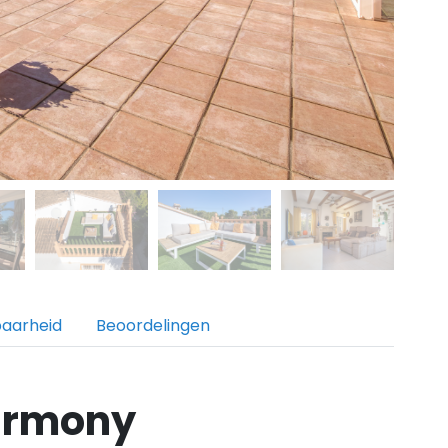
baarheid
Beoordelingen
armony