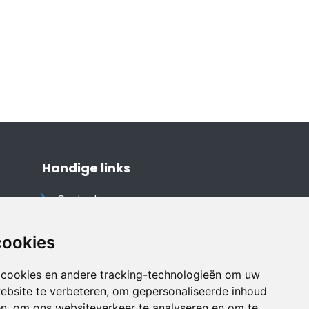
Handige links
Contact
Algemene voorwaarden
Cookieverklaring
cookies
Privacyverklaring
 cookies en andere tracking-technologieën om uw
Disclaimer
ebsite te verbeteren, om gepersonaliseerde inhoud
Vakantiehuis website
en, om ons websiteverkeer te analyseren en om te