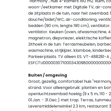
"Harmony", huis 4-kamers 160 m2. Ruim, c
woon-/eetkamer met Digitale TV, air-cond
de zitplaats in de tuin, naar het zwembad.
douche/bidet/WC, air-conditioning, venti
bedden (90 cm, lengte 190 cm), ventilator
ventilator. Keuken (oven, afwasmachine, 
magnetron, diepvriezer, elektrische koffi
Zithoek in de tuin. Terrasmeubelen, barbecu
wasmachine, strijkijzer, klamboe, kinderbed,
Parkeerplaats. TV alleen ES. VT-488281-A /
ESFCTU0000030710003430980000000000
Buiten / omgeving
Groot, gezellig, comfortabel huis "Harmony
strand. Voor alleengebruik: planten en bom
openluchtzwembad hoekig (9 x 5 m, 110 - 
01.Jan. - 31.Dec.) met trap. Terras, tuinme
Levensmiddelenwinkel 2.3 km, restaurant 3