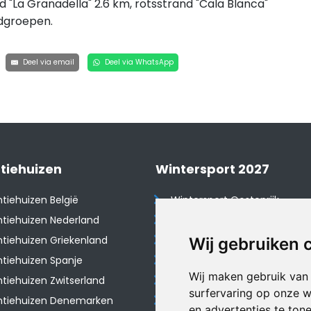
d "La Granadella" 2.6 km, rotsstrand "Cala Blanca"
gdgroepen.
Deel via email
Deel via WhatsApp
tiehuizen
Wintersport 2027
tiehuizen België
Wintersport Oostenrijk
tiehuizen Nederland
Wintersport Frankrijk
tiehuizen Griekenland
Wintersport Tsjechië
Wij gebruiken 
tiehuizen Spanje
Wintersport Zwitserland
Wij maken gebruik van
​Vakantiehuizen Zwitserland
Wintersport Duitsland
surfervaring op onze w
ntiehuizen Denemarken
Wintersport Italië
en advertenties te ton