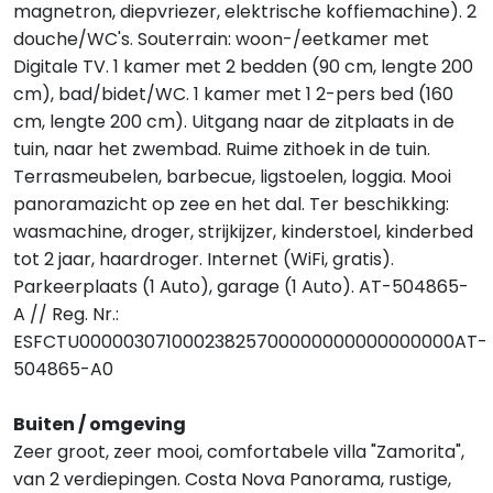
magnetron, diepvriezer, elektrische koffiemachine). 2
douche/WC's. Souterrain: woon-/eetkamer met
Digitale TV. 1 kamer met 2 bedden (90 cm, lengte 200
cm), bad/bidet/WC. 1 kamer met 1 2-pers bed (160
cm, lengte 200 cm). Uitgang naar de zitplaats in de
tuin, naar het zwembad. Ruime zithoek in de tuin.
Terrasmeubelen, barbecue, ligstoelen, loggia. Mooi
panoramazicht op zee en het dal. Ter beschikking:
wasmachine, droger, strijkijzer, kinderstoel, kinderbed
tot 2 jaar, haardroger. Internet (WiFi, gratis).
Parkeerplaats (1 Auto), garage (1 Auto). AT-504865-
A // Reg. Nr.:
ESFCTU00000307100023825700000000000000000AT-
504865-A0
Buiten / omgeving
Zeer groot, zeer mooi, comfortabele villa "Zamorita",
van 2 verdiepingen. Costa Nova Panorama, rustige,