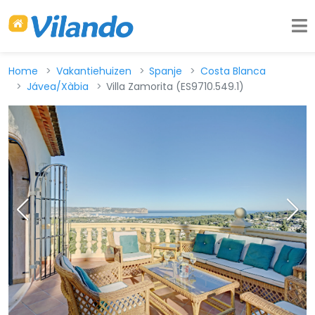
Home
Vakantiehuizen
Spanje
Costa Blanca
Jávea/Xàbia
Villa Zamorita (ES9710.549.1)