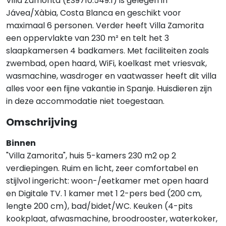
Villa Zamorita (ES9710.549.1) is gelegen in
Jávea/Xàbia, Costa Blanca en geschikt voor
maximaal 6 personen. Verder heeft Villa Zamorita
een oppervlakte van 230 m² en telt het 3
slaapkamersen 4 badkamers. Met faciliteiten zoals
zwembad, open haard, WiFi, koelkast met vriesvak,
wasmachine, wasdroger en vaatwasser heeft dit villa
alles voor een fijne vakantie in Spanje. Huisdieren zijn
in deze accommodatie niet toegestaan.
Omschrijving
Binnen
"Villa Zamorita", huis 5-kamers 230 m2 op 2
verdiepingen. Ruim en licht, zeer comfortabel en
stijlvol ingericht: woon-/eetkamer met open haard
en Digitale TV. 1 kamer met 1 2-pers bed (200 cm,
lengte 200 cm), bad/bidet/WC. Keuken (4-pits
kookplaat, afwasmachine, broodrooster, waterkoker,