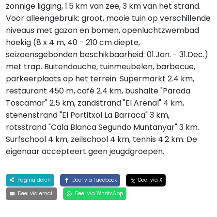
zonnige ligging, 1.5 km van zee, 3 km van het strand.
Voor alleengebruik: groot, mooie tuin op verschillende
niveaus met gazon en bomen, openluchtzwembad
hoekig (8 x 4 m, 40 - 210 cm diepte,
seizoensgebonden beschikbaarheid: 01.Jan. - 31.Dec.)
met trap. Buitendouche, tuinmeubelen, barbecue,
parkeerplaats op het terrein. Supermarkt 2.4 km,
restaurant 450 m, café 2.4 km, bushalte "Parada
Toscamar" 2.5 km, zandstrand "El Arenal" 4 km,
stenenstrand "El Portitxol La Barraca" 3 km,
rotsstrand "Cala Blanca Segundo Muntanyar" 3 km.
Surfschool 4 km, zeilschool 4 km, tennis 4.2 km. De
eigenaar accepteert geen jeugdgroepen.
Pagina delen
Deel via Facebook
Deel via X
Deel via email
Deel via WhatsApp