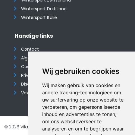
Wintersport Zwitserland
Wintersport Duitsland
Wintersport Italië
Handige links
Contact
Algemene voorwaarden
Cookieverklaring
Wij gebruiken cookies
Privacyverklaring
Disclaimer
Wij maken gebruik van cookies en
andere tracking-technologieën om
Vakantiehuis website
uw surfervaring op onze website te
verbeteren, om gepersonaliseerde
inhoud en advertenties te tonen,
om ons websiteverkeer te
© 2026 Vilando Vakantiehuizen |
Website door FalcoTravel
analyseren en om te begrijpen waar