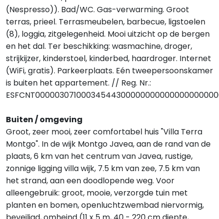
(Nespresso)). Bad/WC. Gas-verwarming. Groot
terras, prieel. Terrasmeubelen, barbecue, ligstoelen
(8), loggia, zitgelegenheid. Mooi uitzicht op de bergen
en het dal. Ter beschikking: wasmachine, droger,
strijkijzer, kinderstoel, kinderbed, haardroger. Internet
(WiFi, gratis). Parkeerplaats. Eén tweepersoonskamer
is buiten het appartement. // Reg. Nr.:
ESFCNT00000307100034544300000000000000000000
Buiten / omgeving
Groot, zeer mooi, zeer comfortabel huis "Villa Terra
Montgo". In de wijk Montgo Javea, aan de rand van de
plaats, 6 km van het centrum van Javea, rustige,
zonnige ligging villa wijk, 7.5 km van zee, 7.5 km van
het strand, aan een doodlopende weg. Voor
alleengebruik: groot, mooie, verzorgde tuin met
planten en bomen, openluchtzwembad niervormig,
beveiligd, omheind (11 x 5 m, 40 - 220 cm diepte,