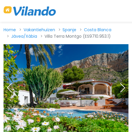
Home
Vakantiehuizen
Spanje
Costa Blanca
Jávea/Xàbia
Villa Terra Montgo (ES9710.953.1)