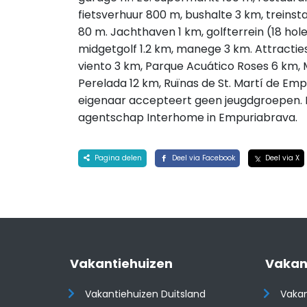
fietsverhuur 800 m, bushalte 3 km, treinst
80 m. Jachthaven 1 km, golfterrein (18 hole
midgetgolf 1.2 km, manege 3 km. Attracties
viento 3 km, Parque Acuático Roses 6 km, M
Perelada 12 km, Ruïnas de St. Martí de Em
eigenaar accepteert geen jeugdgroepen. De
agentschap Interhome in Empuriabrava.
Pagina delen
Deel via Facebook
Deel via X
Vakantiehuizen
Vakan
Vakantiehuizen Duitsland
Vakan