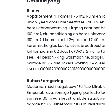
Omschrijving
Binnen
Appartement 4-kamers 75 m2. Ruim en lich
woon-/eetkamer met eettafel, Sat-TV en Di
heteluchtverwarming. Uitgang naar het ba
190 cm), air-conditioning en heteluchtver
190 cm). 1 kamer met 1 2-pers bed (140 cm
keramische glas kookplaten, broodrooster,
koffiemachine). 2 douche/WC's. 2 kleine te
zee. Ter beschikking: wasmachine, droger, st
Garage nr. E5. Niet rokers woning. TV allee
ESFCTU0000170200002301390000000000
Buiten / omgeving
Moderne, mooi flatgebouw "Edificio Mirabla
Empuriabrava, zonnige ligging, perfecte lo
van zee, 80 m van het strand, de straat over
garage nr. E5. Supermarkt 100 m, restauran