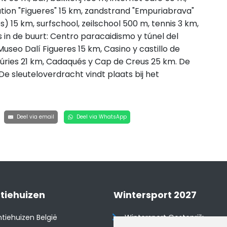
ation "Figueres" 15 km, zandstrand "Empuriabrava"
s) 15 km, surfschool, zeilschool 500 m, tennis 3 km,
 in de buurt: Centro paracaidismo y túnel del
useo Dalí Figueres 15 km, Casino y castillo de
púries 21 km, Cadaqués y Cap de Creus 25 km. De
 sleuteloverdracht vindt plaats bij het
Deel via email
Deel via WhatsApp
tiehuizen
Wintersport 2027
tiehuizen België
Wintersport Oostenrijk