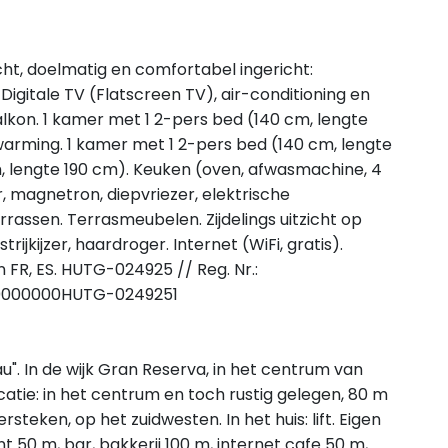
t, doelmatig en comfortabel ingericht:
gitale TV (Flatscreen TV), air-conditioning en
lkon. 1 kamer met 1 2-pers bed (140 cm, lengte
warming. 1 kamer met 1 2-pers bed (140 cm, lengte
, lengte 190 cm). Keuken (oven, afwasmachine, 4
 magnetron, diepvriezer, elektrische
rrassen. Terrasmeubelen. Zijdelings uitzicht op
rijkijzer, haardroger. Internet (WiFi, gratis).
n FR, ES. HUTG-024925 // Reg. Nr.:
0000000HUTG-0249251
u". In de wijk Gran Reserva, in het centrum van
catie: in het centrum en toch rustig gelegen, 80 m
steken, op het zuidwesten. In het huis: lift. Eigen
t 50 m, bar, bakkerij 100 m, internet cafe 50 m,