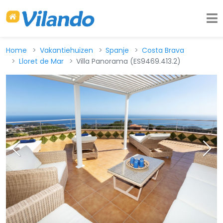
Home
Vakantiehuizen
Spanje
Costa Brava
Lloret de Mar
Villa Panorama (ES9469.413.2)