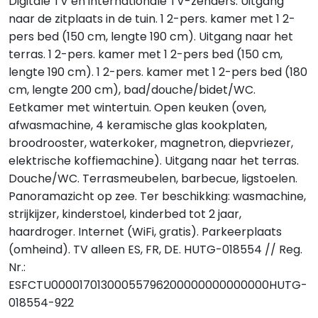
Digitale TV en internationale TV-zenders. Uitgang
naar de zitplaats in de tuin. 1 2-pers. kamer met 1 2-
pers bed (150 cm, lengte 190 cm). Uitgang naar het
terras. 1 2-pers. kamer met 1 2-pers bed (150 cm,
lengte 190 cm). 1 2-pers. kamer met 1 2-pers bed (180
cm, lengte 200 cm), bad/douche/bidet/WC.
Eetkamer met wintertuin. Open keuken (oven,
afwasmachine, 4 keramische glas kookplaten,
broodrooster, waterkoker, magnetron, diepvriezer,
elektrische koffiemachine). Uitgang naar het terras.
Douche/WC. Terrasmeubelen, barbecue, ligstoelen.
Panoramazicht op zee. Ter beschikking: wasmachine,
strijkijzer, kinderstoel, kinderbed tot 2 jaar,
haardroger. Internet (WiFi, gratis). Parkeerplaats
(omheind). TV alleen ES, FR, DE. HUTG-018554 // Reg.
Nr.:
ESFCTU00001701300055796200000000000000HUTG-
018554-922