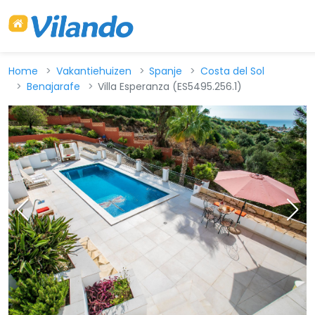
Home
Vakantiehuizen
Spanje
Costa del Sol
Benajarafe
Villa Esperanza (ES5495.256.1)