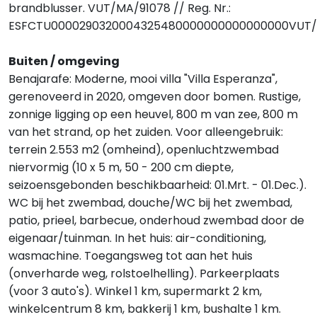
brandblusser. VUT/MA/91078 // Reg. Nr.:
ESFCTU0000290320004325480000000000000000VUT/
Buiten / omgeving
Benajarafe: Moderne, mooi villa "Villa Esperanza",
gerenoveerd in 2020, omgeven door bomen. Rustige,
zonnige ligging op een heuvel, 800 m van zee, 800 m
van het strand, op het zuiden. Voor alleengebruik:
terrein 2.553 m2 (omheind), openluchtzwembad
niervormig (10 x 5 m, 50 - 200 cm diepte,
seizoensgebonden beschikbaarheid: 01.Mrt. - 01.Dec.).
WC bij het zwembad, douche/WC bij het zwembad,
patio, prieel, barbecue, onderhoud zwembad door de
eigenaar/tuinman. In het huis: air-conditioning,
wasmachine. Toegangsweg tot aan het huis
(onverharde weg, rolstoelhelling). Parkeerplaats
(voor 3 auto's). Winkel 1 km, supermarkt 2 km,
winkelcentrum 8 km, bakkerij 1 km, bushalte 1 km.