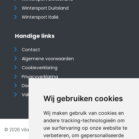
Wintersport Duitsland
Wintersport Italië
Handige links
Contact
Algemene voorwaarden
Cookieverklaring
Privacyverklaring
Disclaimer
Vakantiehuis website
Wij gebruiken cookies
Wij maken gebruik van cookies en
andere tracking-technologieën om
uw surfervaring op onze website te
© 2026 Vilando Vakantiehuizen |
Website door FalcoTravel
verbeteren, om gepersonaliseerde
Veilig online betalen met