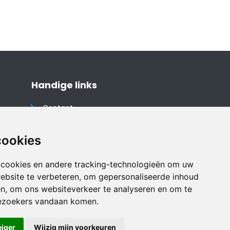
Handige links
Contact
Algemene voorwaarden
Cookieverklaring
cookies
Privacyverklaring
 cookies en andere tracking-technologieën om uw
Disclaimer
ebsite te verbeteren, om gepersonaliseerde inhoud
Vakantiehuis website
en, om ons websiteverkeer te analyseren en om te
ezoekers vandaan komen.
eiger
Wijzig mijn voorkeuren