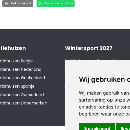
Deel via email
Deel via WhatsApp
tiehuizen
Wintersport 2027
tiehuizen België
Wintersport Oostenrijk
tiehuizen Nederland
Wintersport Frankrijk
tiehuizen Griekenland
Wintersport Tsjechië
Wij gebruiken 
tiehuizen Spanje
Wintersport Zwitserland
Wij maken gebruik van
​Vakantiehuizen Zwitserland
Wintersport Duitsland
surfervaring op onze w
ntiehuizen Denemarken
Wintersport Italië
en advertenties te ton
begrijpen waar onze b
Ik ga akkoord
Ik w