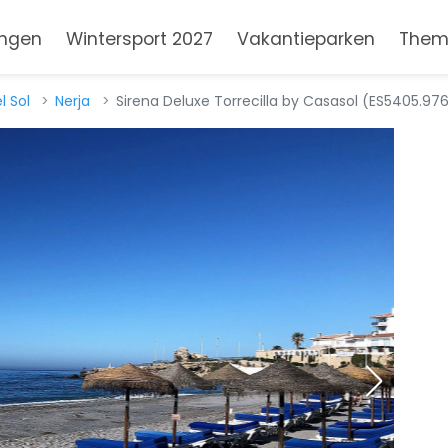
ngen
Wintersport 2027
Vakantieparken
Them
l Sol
Nerja
Sirena Deluxe Torrecilla by Casasol (ES5405.976