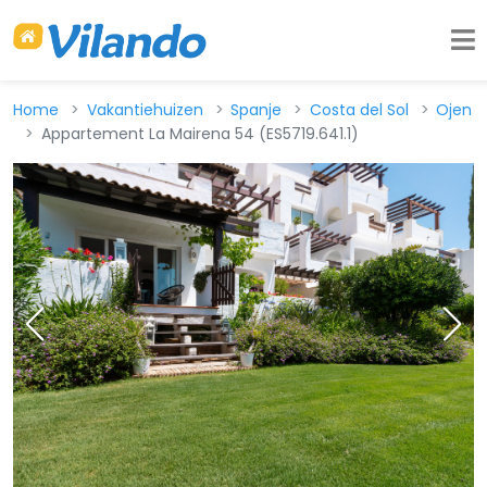
Home
Vakantiehuizen
Spanje
Costa del Sol
Ojen
Appartement La Mairena 54 (ES5719.641.1)