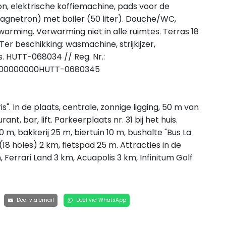
n, elektrische koffiemachine, pads voor de
gnetron) met boiler (50 liter). Douche/WC,
arming. Verwarming niet in alle ruimtes. Terras 18
er beschikking: wasmachine, strijkijzer,
is. HUTT-068034 // Reg. Nr.:
00000000HUTT-0680345
". In de plaats, centrale, zonnige ligging, 50 m van
ant, bar, lift. Parkeerplaats nr. 31 bij het huis.
 m, bakkerij 25 m, biertuin 10 m, bushalte "Bus La
18 holes) 2 km, fietspad 25 m. Attracties in de
Ferrari Land 3 km, Acuapolis 3 km, Infinitum Golf
Deel via email
Deel via WhatsApp