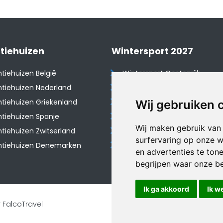
tiehuizen
Wintersport 2027
tiehuizen België
Wintersport Oostenrijk
tiehuizen Nederland
Wintersport Frankrijk
tiehuizen Griekenland
Wintersport Tsjechië
Wij gebruiken 
tiehuizen Spanje
Wintersport Zwitserland
Wij maken gebruik van
​Vakantiehuizen Zwitserland
Wintersport Duitsland
surfervaring op onze w
ntiehuizen Denemarken
Wintersport Italië
en advertenties te ton
begrijpen waar onze b
Ik ga akkoord
Ik w
 FalcoTravel