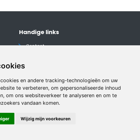
Handige links
Contact
Algemene voorwaarden
Cookieverklaring
cookies
Privacyverklaring
 cookies en andere tracking-technologieën om uw
Disclaimer
ebsite te verbeteren, om gepersonaliseerde inhoud
Vakantiehuis website
en, om ons websiteverkeer te analyseren en om te
ezoekers vandaan komen.
eiger
Wijzig mijn voorkeuren
Veilig online betalen met