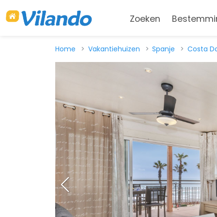
Zoeken
Bestemmi
Home
Vakantiehuizen
Spanje
Costa D