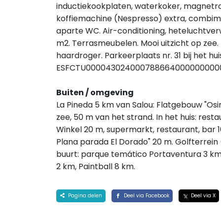
inductiekookplaten, waterkoker, magnetro
koffiemachine (Nespresso) extra, combima
aparte WC. Air-conditioning, heteluchtverw
m2. Terrasmeubelen. Mooi uitzicht op zee. T
haardroger. Parkeerplaats nr. 31 bij het hu
ESFCTU000043024000788664000000000
Buiten / omgeving
La Pineda 5 km van Salou: Flatgebouw "Osiris
zee, 50 m van het strand. In het huis: restaur
Winkel 20 m, supermarkt, restaurant, bar 10
Plana parada El Dorado" 20 m. Golfterrein (
buurt: parque temático Portaventura 3 km, 
2 km, Paintball 8 km.
Pagina delen
Deel via Facebook
Deel via X