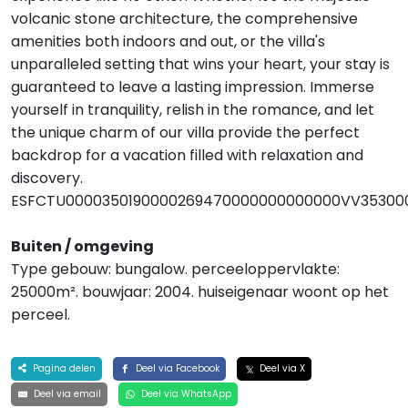
volcanic stone architecture, the comprehensive
amenities both indoors and out, or the villa's
unparalleled setting that wins your heart, your stay is
guaranteed to leave a lasting impression. Immerse
yourself in tranquility, relish in the romance, and let
the unique charm of our villa provide the perfect
backdrop for a vacation filled with relaxation and
discovery.
ESFCTU0000350190000269470000000000000VV35300
Buiten / omgeving
Type gebouw: bungalow. perceeloppervlakte:
25000m². bouwjaar: 2004. huiseigenaar woont op het
perceel.
Pagina delen
Deel via Facebook
Deel via X
Deel via email
Deel via WhatsApp