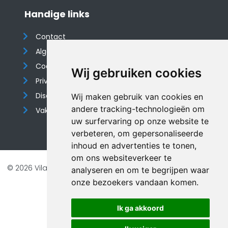
Handige links
Contact
Algemene voorwaarden
Cookieverklaring
Wij gebruiken cookies
Privacyverklaring
Disclaimer
Wij maken gebruik van cookies en
andere tracking-technologieën om
Vakantiehuis website
uw surfervaring op onze website te
verbeteren, om gepersonaliseerde
inhoud en advertenties te tonen,
om ons websiteverkeer te
© 2026 Vilando Vakantiehuizen |
Website door FalcoTravel
analyseren en om te begrijpen waar
Veilig online betalen met
onze bezoekers vandaan komen.
Ik ga akkoord