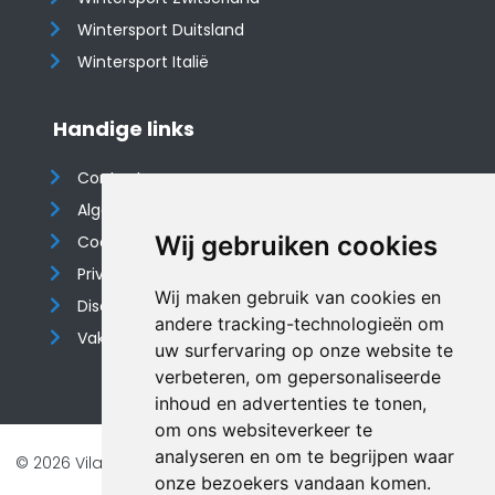
Wintersport Duitsland
Wintersport Italië
Handige links
Contact
Algemene voorwaarden
Wij gebruiken cookies
Cookieverklaring
Privacyverklaring
Wij maken gebruik van cookies en
Disclaimer
andere tracking-technologieën om
Vakantiehuis website
uw surfervaring op onze website te
verbeteren, om gepersonaliseerde
inhoud en advertenties te tonen,
om ons websiteverkeer te
analyseren en om te begrijpen waar
© 2026 Vilando Vakantiehuizen |
Website door FalcoTravel
onze bezoekers vandaan komen.
Veilig online betalen met