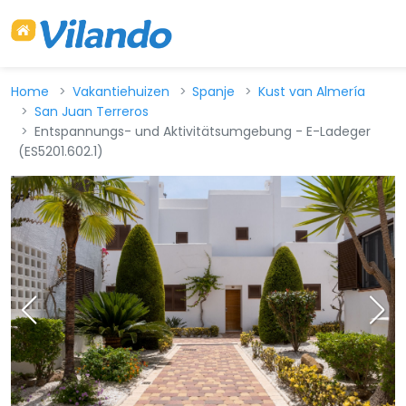
Home
Vakantiehuizen
Spanje
Kust van Almería
San Juan Terreros
Entspannungs- und Aktivitätsumgebung - E-Ladeger
(ES5201.602.1)