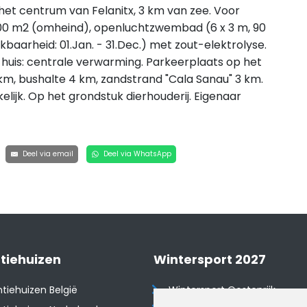
het centrum van Felanitx, 3 km van zee. Voor
n 300 m2 (omheind), openluchtzwembad (6 x 3 m, 90
aarheid: 01.Jan. - 31.Dec.) met zout-elektrolyse.
t huis: centrale verwarming. Parkeerplaats op het
1 km, bushalte 4 km, zandstrand "Cala Sanau" 3 km.
elijk. Op het grondstuk dierhouderij. Eigenaar
Deel via email
Deel via WhatsApp
tiehuizen
Wintersport 2027
tiehuizen België
Wintersport Oostenrijk