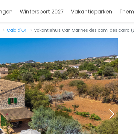
ngen
Wintersport 2027
Vakantieparken
Them
Cala d'Or
Vakantiehuis Can Marines des cami des carro (E