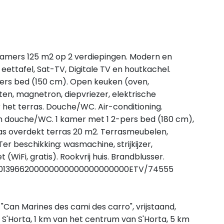
-kamers 125 m2 op 2 verdiepingen. Modern en
ttafel, Sat-TV, Digitale TV en houtkachel.
pers bed (150 cm). Open keuken (oven,
en, magnetron, diepvriezer, elektrische
 het terras. Douche/WC. Air-conditioning.
n douche/WC. 1 kamer met 1 2-pers bed (180 cm),
as overdekt terras 20 m2. Terrasmeubelen,
Ter beschikking: wasmachine, strijkijzer,
 (WiFi, gratis). Rookvrij huis. Brandblusser.
00013966200000000000000000000ETV/74555
"Can Marines des cami des carro", vrijstaand,
'Horta, 1 km van het centrum van S'Horta, 5 km