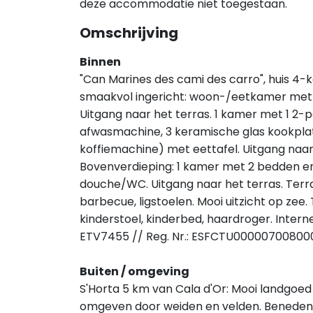
deze accommodatie niet toegestaan.
Omschrijving
Binnen
"Can Marines des cami des carro", huis 4
smaakvol ingericht: woon-/eetkamer met ee
Uitgang naar het terras. 1 kamer met 1 2-
afwasmachine, 3 keramische glas kookplat
koffiemachine) met eettafel. Uitgang naar
Bovenverdieping: 1 kamer met 2 bedden e
douche/WC. Uitgang naar het terras. Terr
barbecue, ligstoelen. Mooi uitzicht op zee. 
kinderstoel, kinderbed, haardroger. Internet
ETV7455 // Reg. Nr.: ESFCTU000007008
Buiten / omgeving
S'Horta 5 km van Cala d'Or: Mooi landgoed 
omgeven door weiden en velden. Beneden S