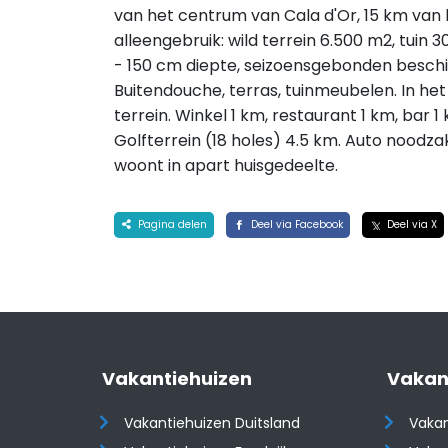
van het centrum van Cala d'Or, 15 km van 
alleengebruik: wild terrein 6.500 m2, tui
- 150 cm diepte, seizoensgebonden beschikb
Buitendouche, terras, tuinmeubelen. In he
terrein. Winkel 1 km, restaurant 1 km, bar 
Golfterrein (18 holes) 4.5 km. Auto noodzak
woont in apart huisgedeelte.
Pagina delen
Deel via Facebook
Deel via X
Vakantiehuizen
Vakan
Vakantiehuizen Duitsland
Vakan