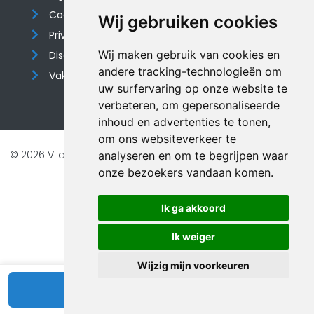
Cookieverklaring
Wij gebruiken cookies
Privacyverklaring
Wij maken gebruik van cookies en
Disclaimer
andere tracking-technologieën om
Vakantiehuis website
uw surfervaring op onze website te
verbeteren, om gepersonaliseerde
inhoud en advertenties te tonen,
om ons websiteverkeer te
© 2026 Vilando Vakantiehuizen |
Website door FalcoTravel
analyseren en om te begrijpen waar
onze bezoekers vandaan komen.
Veilig online betalen met
Ik ga akkoord
Ik weiger
Wijzig mijn voorkeuren
Bekijk beschikbaarheid