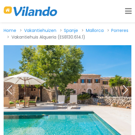
Home
Vakantiehuizen
Spanje
Mallorca
Porreres
Vakantiehuis Alqueria (ES8130.614.1)