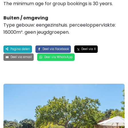
The minimum age for group bookings is 30 years.
Buiten / omgeving
Type gebouw: eengezinshuis. perceeloppervlakte:
16000m². geen jeugdgroepen.
Pagina delen
Deel via Facebook
Deel via X
Deel via email
Deel via WhatsApp