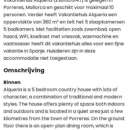
Vakantiehuis Alqueria (ES8130.614.1) is gelegen in
Porreres, Mallorca en geschikt voor maximaal 10
personen. Verder heeft Vakantiehuis Alqueria een
oppervlakte van 380 m² en telt het 5 slaapkamersen
5 badkamers. Met faciliteiten zoals zwembad, open
haard, WiFi, koelkast met vriesvak, wasmachine en
vaatwasser heeft dit vakantiehuis alles voor een fijne
vakantie in Spanje. Huisdieren zijn in deze
accommodatie niet toegestaan.
Omschrijving
Binnen
Alqueria is a 5 bedroom country house with lots of
character, a combination of traditional and modern
styles. The house offers plenty of space both indoors
and outdoors and is located in a quiet area just a few
kilometres from the town of Porreres. On the ground
floor there is an open-plan dining room, which is