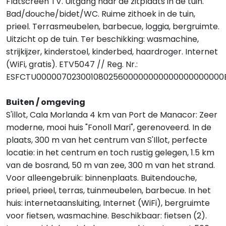
Flatscreen TV. Uitgang naar de zitplaats in de tuin.
Bad/douche/bidet/WC. Ruime zithoek in de tuin,
prieel. Terrasmeubelen, barbecue, loggia, bergruimte.
Uitzicht op de tuin. Ter beschikking: wasmachine,
strijkijzer, kinderstoel, kinderbed, haardroger. Internet
(WiFi, gratis). ETV5047 // Reg. Nr.:
ESFCTU00000702300108025600000000000000000000
Buiten / omgeving
S'illot, Cala Morlanda 4 km van Port de Manacor: Zeer
moderne, mooi huis "Fonoll Mari", gerenoveerd. In de
plaats, 300 m van het centrum van S'Illot, perfecte
locatie: in het centrum en toch rustig gelegen, 1.5 km
van de bosrand, 50 m van zee, 300 m van het strand.
Voor alleengebruik: binnenplaats. Buitendouche,
prieel, prieel, terras, tuinmeubelen, barbecue. In het
huis: internetaansluiting, Internet (WiFi), bergruimte
voor fietsen, wasmachine. Beschikbaar: fietsen (2).