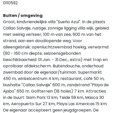
0110592
Buiten / omgeving
Groot, kindvriendelijke villa "Sueño Azul". In de plaats
Callao Salvaje, rustige, zonnige ligging villa wijk, gebied
met weinig verkeer, 100 m van zee, 600 m van het
strand, aan een doodlopende weg. Voor
alleengebruik: openluchtzwembad hoekig, verwarmd
(60 - 160 cm diepte, seizoensgebonden
beschikbaarheid: 01.Jan. - 31.Dec., extra) met trap en
oprolbaar afdekscherm. Buitendouche, onderhoud
zwembad door de eigenaar/tuinman. Supermarkt
450 m, winkelcentrum 4 km, restaurant, café 50 m,
bushalte "Callao Salvaje" 600 m, zandstrand "Playa de
Ajabo" 650 m. Golfterrein (18 holes) 7 km. Attracties
in de buurt: Siam Park 13 km, Teide 59 km, Masca 30
km, Aeropuerto Sur 27 km, Playa Las Americas 15 km.
De eigenaar accepteert geen jeugdgroepen. De