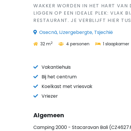
WAKKER WORDEN IN HET HART VAN 
LIGGEN OP EEN IDEALE PLEK: VLAK B
RESTAURANT. JE VERBLIJFT HIER TU
Osecná, IJzergebergte, Tsjechië
2
32 m
4 personen
1 slaapkamer
Vakantiehuis
Bij het centrum
Koelkast met vriesvak
Vriezer
Algemeen
Camping 2000 - Stacaravan Bali (CZ4627.61