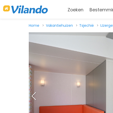
Zoeken
Bestemmi
Home
Vakantiehuizen
Tsjechië
IJzerg