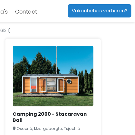
Vakantiehuis verhuren?
a's
Contact
13.1)
Camping 2000 - Stacaravan
Bali
Osecná, IJzergebergte, Tsjechië