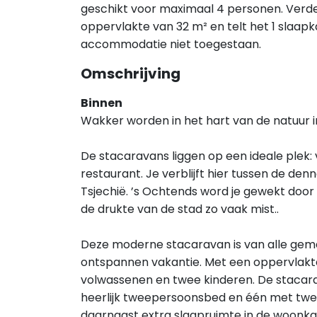
geschikt voor maximaal 4 personen. Verd
oppervlakte van 32 m² en telt het 1 slaapk
accommodatie niet toegestaan.
Omschrijving
Binnen
Wakker worden in het hart van de natuur i
De stacaravans liggen op een ideale plek: 
restaurant. Je verblijft hier tussen de d
Tsjechië. ’s Ochtends word je gewekt door f
de drukte van de stad zo vaak mist..
Deze moderne stacaravan is van alle gem
ontspannen vakantie. Met een oppervlakte
volwassenen en twee kinderen. De stacar
heerlijk tweepersoonsbed en één met twe
daarnaast extra slaapruimte in de woonk