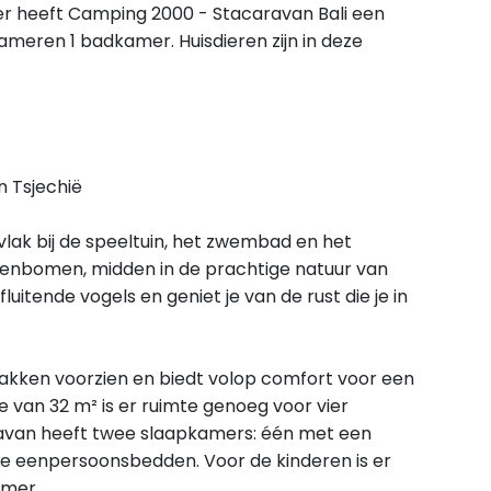
er heeft Camping 2000 - Stacaravan Bali een
ameren 1 badkamer. Huisdieren zijn in deze
n Tsjechië
vlak bij de speeltuin, het zwembad en het
ennenbomen, midden in de prachtige natuur van
luitende vogels en geniet je van de rust die je in
akken voorzien en biedt volop comfort voor een
 van 32 m² is er ruimte genoeg voor vier
avan heeft twee slaapkamers: één met een
e eenpersoonsbedden. Voor de kinderen is er
amer.