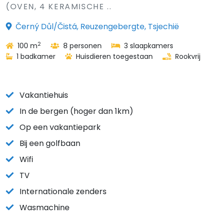
(OVEN, 4 KERAMISCHE ..
Černý Důl/Čistá, Reuzengebergte, Tsjechië
2
100 m
8 personen
3 slaapkamers
1 badkamer
Huisdieren toegestaan
Rookvrij
Vakantiehuis
In de bergen (hoger dan 1km)
Op een vakantiepark
Bij een golfbaan
Wifi
TV
Internationale zenders
Wasmachine