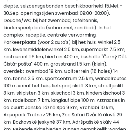
diepte, seizoensgebonden beschikbaarheid: 15.Mei. -
30.Sep. openingstijden zwembad: 09:00-20:00).
Douche/WC bij het zwembad, tafeltennis,
kinderspeelplaats (schommel, zandbak). In het
complex: receptie, centrale verwarming.
Parkeerplaats (voor 2 auto's) bij het huis. Winkel 2.5
km, levensmiddelenwinkel 2.5 km, supermarkt 7.5 km,
restaurant 1.6 km, biertuin 400 m, bushalte "Černý Důl,
Čistá-pošta" 400 m, grasstrand 1.5 km (klein),
overdekt zwembad 19 km. Golfterrein (18 holes) 14
km, tennis 2.5 km, sportcentrum 2.5 km, wandelroutes
100 m vanaf het huis, fietspad, skilift 3 km, stoeltjeslift
3 km, skipisten 3 km, skischool 3 km, kinderskischool 3
km, rodelbaan 7 km, langlaufloipe 100 m. Attracties in
de buurt: Janské Lázně Spa 9 km, Vrchlabí 10 km,
Aquapark Trutnov 25 km, Zoo Safari Dvůr Králové 29
km, Bozkovské jeskyně 37 km, Adršpašské skály 44
km. Bekende skigebieden kunnen gemakkelijk worden