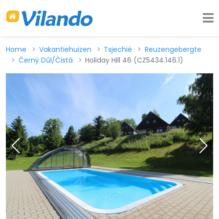
Home
Vakantiehuizen
Tsjechië
Reuzengebergte
Černý Důl/Čistá
Holiday Hill 46 (CZ5434.146.1)