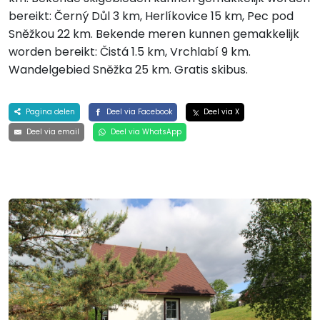
bereikt: Černý Důl 3 km, Herlíkovice 15 km, Pec pod
Sněžkou 22 km. Bekende meren kunnen gemakkelijk
worden bereikt: Čistá 1.5 km, Vrchlabí 9 km.
Wandelgebied Sněžka 25 km. Gratis skibus.
Pagina delen
Deel via Facebook
Deel via X
Deel via email
Deel via WhatsApp