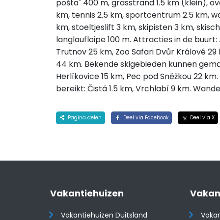
pošta" 400 m, grasstrand 1.5 km (klein), o
km, tennis 2.5 km, sportcentrum 2.5 km, wan
km, stoeltjeslift 3 km, skipisten 3 km, skis
langlaufloipe 100 m. Attracties in de buur
Trutnov 25 km, Zoo Safari Dvůr Králové 29
44 km. Bekende skigebieden kunnen gemakk
Herlíkovice 15 km, Pec pod Sněžkou 22 k
bereikt: Čistá 1.5 km, Vrchlabí 9 km. Wand
Pagina delen
Deel via Facebook
Deel via X
Vakantiehuizen
Vakan
Vakantiehuizen Duitsland
Vakan