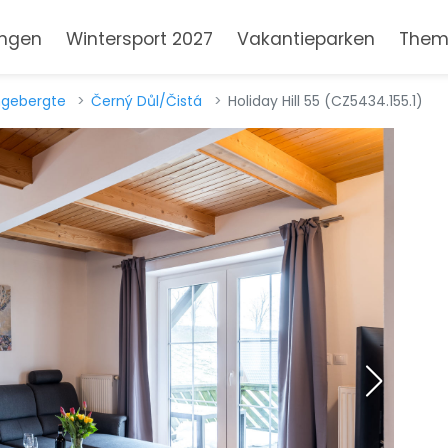
ngen
Wintersport 2027
Vakantieparken
Them
gebergte
Černý Důl/Čistá
Holiday Hill 55 (CZ5434.155.1)