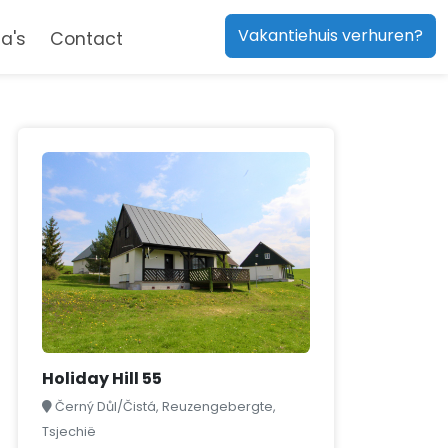
Vakantiehuis verhuren?
a's
Contact
Holiday Hill 55
Černý Důl/Čistá, Reuzengebergte,
Tsjechië