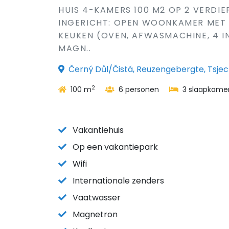
HUIS 4-KAMERS 100 M2 OP 2 VERDIE
INGERICHT: OPEN WOONKAMER MET 
KEUKEN (OVEN, AFWASMACHINE, 4 
MAGN..
Černý Důl/Čistá, Reuzengebergte, Tsjec
2
100 m
6 personen
3 slaapkame
Vakantiehuis
Op een vakantiepark
Wifi
Internationale zenders
Vaatwasser
Magnetron