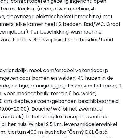
cht, comfortabel en gezellig ingericht: open
terras. Keuken (oven, afwasmachine, 4
, diepvriezer, elektrische koffiemachine) met
kamers, elke kamer heeft 2 bedden. Bad/WC. Groot
errijdbaar). Ter beschikking: wasmachine,
voor families. Rookvrij huis. 1 klein huisdier/hond
ndvriendelijk, mooi, comfortabel vakantiedorp
 omgeven door bomen en weiden. 43 huizen in de
de, rustige, zonnige ligging, 1.5 km van het meer, 3
. Voor medegebruik: terrein 6 ha, weide,
0 cm diepte, seizoensgebonden beschikbaarheid:
: 09:00-20:00). Douche/WC bij het zwembad,
 zandbak). In het complex: receptie, centrale
bij het huis. Winkel 2.5 km, levensmiddelenwinkel
km, biertuin 400 m, bushalte "Černý Důl, Čistá-