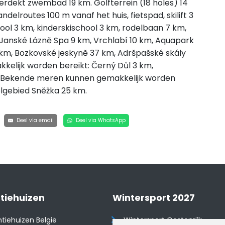
verdekt zwembad 19 km. Golfterrein (18 holes) 14
delroutes 100 m vanaf het huis, fietspad, skilift 3
chool 3 km, kinderskischool 3 km, rodelbaan 7 km,
t: Janské Lázně Spa 9 km, Vrchlabí 10 km, Aquapark
 km, Bozkovské jeskyně 37 km, Adršpašské skály
elijk worden bereikt: Černý Důl 3 km,
m. Bekende meren kunnen gemakkelijk worden
elgebied Sněžka 25 km.
Deel via email
Deel via WhatsApp
tiehuizen
Wintersport 2027
tiehuizen België
Wintersport Oostenrijk