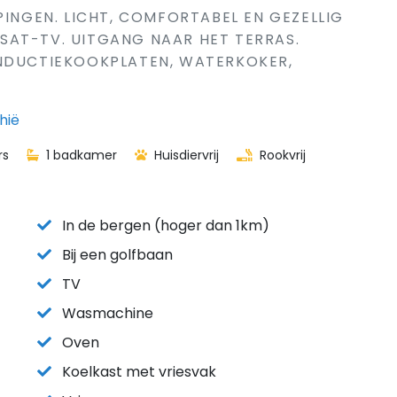
PINGEN. LICHT, COMFORTABEL EN GEZELLIG
SAT-TV. UITGANG NAAR HET TERRAS.
INDUCTIEKOOKPLATEN, WATERKOKER,
hië
rs
1 badkamer
Huisdiervrij
Rookvrij
In de bergen (hoger dan 1km)
Bij een golfbaan
TV
Wasmachine
Oven
Koelkast met vriesvak