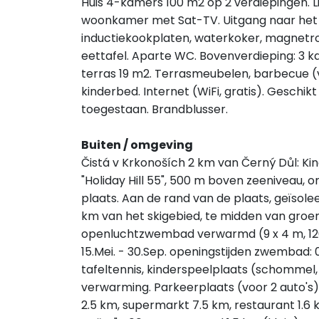
Huis 4-kamers 100 m2 op 2 verdiepingen. Li
woonkamer met Sat-TV. Uitgang naar het 
inductiekookplaten, waterkoker, magnetron
eettafel. Aparte WC. Bovenverdieping: 3 
terras 19 m2. Terrasmeubelen, barbecue (v
kinderbed. Internet (WiFi, gratis). Geschikt 
toegestaan. Brandblusser.
Buiten / omgeving
Čistá v Krkonoších 2 km van Černý Důl: Ki
"Holiday Hill 55", 500 m boven zeeniveau,
plaats. Aan de rand van de plaats, geïsoleer
km van het skigebied, te midden van groen
openluchtzwembad verwarmd (9 x 4 m, 12
15.Mei. - 30.Sep. openingstijden zwembad
tafeltennis, kinderspeelplaats (schommel,
verwarming. Parkeerplaats (voor 2 auto's) 
2.5 km, supermarkt 7.5 km, restaurant 1.6 