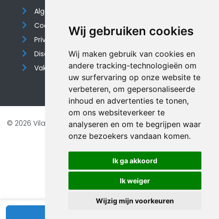
Algemene voorwaarden
Cookieverklaring
Wij gebruiken cookies
Privacyverklaring
Disclaimer
Wij maken gebruik van cookies en
andere tracking-technologieën om
Vakantiehuis website
uw surfervaring op onze website te
verbeteren, om gepersonaliseerde
inhoud en advertenties te tonen,
om ons websiteverkeer te
© 2026 Vilando Vakantiehuizen |
Website door FalcoTravel
analyseren en om te begrijpen waar
onze bezoekers vandaan komen.
Veilig online betalen met
Ik ga akkoord
Ik weiger
Wijzig mijn voorkeuren
Bekijk beschikbaarheid