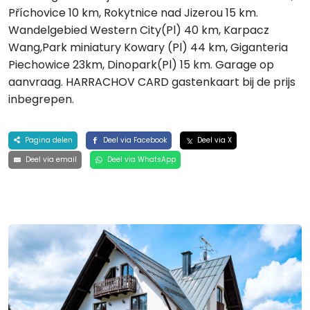
Příchovice 10 km, Rokytnice nad Jizerou 15 km.
Wandelgebied Western City(Pl) 40 km, Karpacz
Wang,Park miniatury Kowary (Pl) 44 km, Giganteria
Piechowice 23km, Dinopark(Pl) 15 km. Garage op
aanvraag. HARRACHOV CARD gastenkaart bij de prijs
inbegrepen.
Pagina delen
Deel via Facebook
Deel via X
Deel via email
Deel via WhatsApp