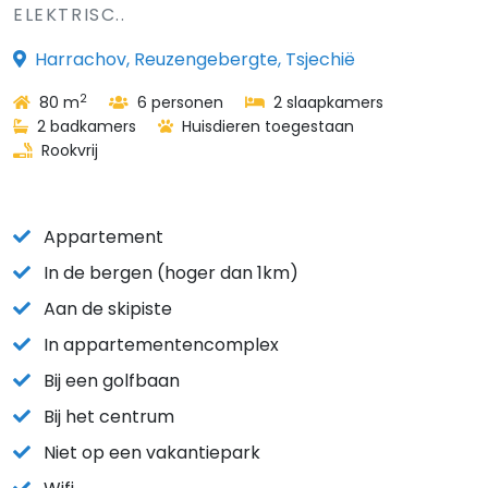
ELEKTRISC..
Harrachov, Reuzengebergte, Tsjechië
2
80 m
6 personen
2 slaapkamers
2 badkamers
Huisdieren toegestaan
Rookvrij
Appartement
In de bergen (hoger dan 1km)
Aan de skipiste
In appartementencomplex
Bij een golfbaan
Bij het centrum
Niet op een vakantiepark