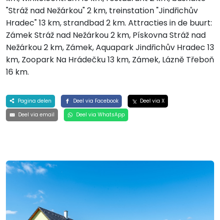
"Stráž nad Nežárkou" 2 km, treinstation "Jindřichův
Hradec" 13 km, strandbad 2 km. Attracties in de buurt:
Zámek Stráž nad Nežárkou 2 km, Pískovna Stráž nad
Nežárkou 2 km, Zámek, Aquapark Jindřichův Hradec 13
km, Zoopark Na Hrádečku 13 km, Zámek, Lázně Třeboň
16 km.
Pagina delen
Deel via Facebook
Deel via X
Deel via email
Deel via WhatsApp