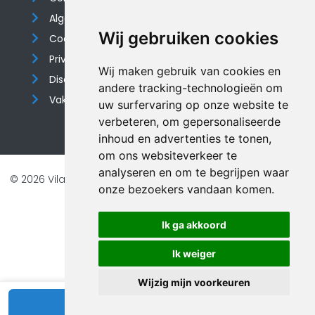
Algemene voorwaarden
Wij gebruiken cookies
Cookieverklaring
Privacyverklaring
Wij maken gebruik van cookies en
Disclaimer
andere tracking-technologieën om
Vakantiehuis website
uw surfervaring op onze website te
verbeteren, om gepersonaliseerde
inhoud en advertenties te tonen,
om ons websiteverkeer te
analyseren en om te begrijpen waar
© 2026 Vilando Vakantiehuizen |
Website door FalcoTravel
onze bezoekers vandaan komen.
Veilig online betalen met
Ik ga akkoord
Ik weiger
Wijzig mijn voorkeuren
Bekijk beschikbaarheid