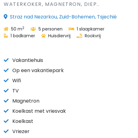
WATERKOKER, MAGNETRON, DIEP..
Straz nad Nezarkou, Zuid-Bohemen, Tsjechië
2
50 m
5 personen
1 slaapkamer
1 badkamer
Huisdiervrij
Rookvrij
Vakantiehuis
Op een vakantiepark
Wifi
TV
Magnetron
Koelkast met vriesvak
Koelkast
Vriezer