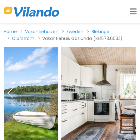
Home
Vakantiehuizen
Zweden
Blekinge
Olofström
Vakantiehuis Gaslunda (SE1573.603.1)