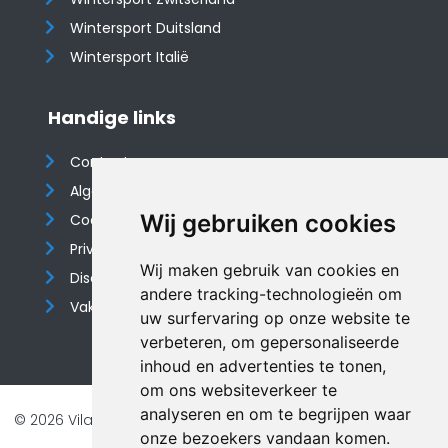
Wintersport Duitsland
Wintersport Italië
Handige links
Contact
Algemene voorwaarden
Wij gebruiken cookies
Cookieverklaring
Privacyverklaring
Wij maken gebruik van cookies en
Disclaimer
andere tracking-technologieën om
Vakantiehuis website
uw surfervaring op onze website te
verbeteren, om gepersonaliseerde
inhoud en advertenties te tonen,
om ons websiteverkeer te
analyseren en om te begrijpen waar
© 2026 Vilando Vakantiehuizen |
Website door FalcoTravel
onze bezoekers vandaan komen.
Veilig online betalen met