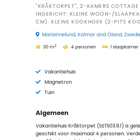
"KRÅKTORPET", 2-KAMERS COTTAGE 
INGERICHT: KLEINE WOON-/SLAAPKA
CM). KLEINE KOOKHOEK (2-PITS KO
Mariannelund, Kalmar and Öland, Zwed
2
30 m
4 personen
1 slaapkamer
Vakantiehuis
Magnetron
Tuin
Algemeen
Vakantiehuis Kråktorpet (SE1503.9.1) is ge
geschikt voor maximaal 4 personen. Verde