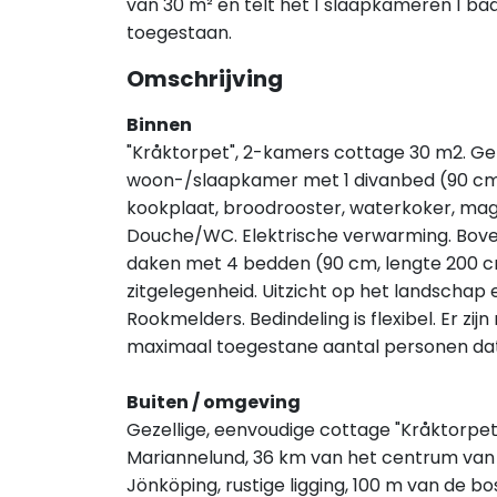
van 30 m² en telt het 1 slaapkameren 1 ba
toegestaan.
Omschrijving
Binnen
"Kråktorpet", 2-kamers cottage 30 m2. Geze
woon-/slaapkamer met 1 divanbed (90 cm,
kookplaat, broodrooster, waterkoker, mag
Douche/WC. Elektrische verwarming. Bove
daken met 4 bedden (90 cm, lengte 200 cm
zitgelegenheid. Uitzicht op het landschap e
Rookmelders. Bedindeling is flexibel. Er z
maximaal toegestane aantal personen da
Buiten / omgeving
Gezellige, eenvoudige cottage "Kråktorpet"
Mariannelund, 36 km van het centrum va
Jönköping, rustige ligging, 100 m van de b