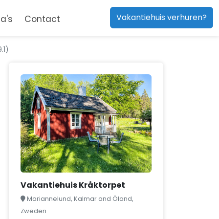
Vakantiehuis verhuren?
a's
Contact
.1)
Vakantiehuis Kråktorpet
Mariannelund, Kalmar and Öland,
Zweden