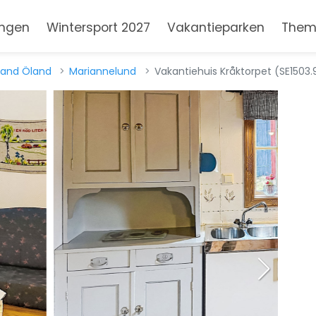
ngen
Wintersport 2027
Vakantieparken
Them
 and Öland
Mariannelund
Vakantiehuis Kråktorpet (SE1503.9