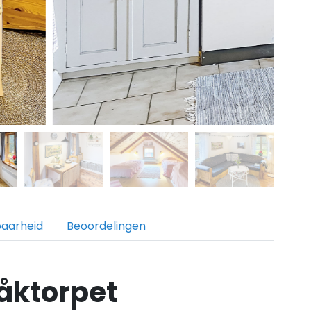
baarheid
Beoordelingen
åktorpet