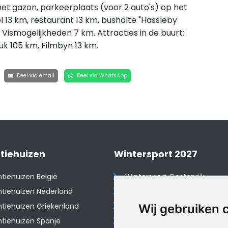
 met gazon, parkeerplaats (voor 2 auto's) op het
l 13 km, restaurant 13 km, bushalte "Hässleby
. Vismogelijkheden 7 km. Attracties in de buurt:
uk 105 km, Filmbyn 13 km.
Deel via email
Deel via WhatsApp
tiehuizen
Wintersport 2027
tiehuizen België
Wintersport Oostenrijk
tiehuizen Nederland
Wintersport Frankrijk
tiehuizen Griekenland
Wintersport Tsjechië
Wij gebruiken 
tiehuizen Spanje
Wintersport Zwitserland