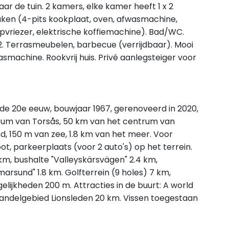
r de tuin. 2 kamers, elke kamer heeft 1 x 2
ken (4-pits kookplaat, oven, afwasmachine,
pvriezer, elektrische koffiemachine). Bad/WC.
. Terrasmeubelen, barbecue (verrijdbaar). Mooi
smachine. Rookvrij huis. Privé aanlegsteiger voor
 de 20e eeuw, bouwjaar 1967, gerenoveerd in 2020,
um van Torsås, 50 km van het centrum van
nd, 150 m van zee, 1.8 km van het meer. Voor
oot, parkeerplaats (voor 2 auto's) op het terrein.
m, bushalte "Valleyskärsvägen" 2.4 km,
sund" 1.8 km. Golfterrein (9 holes) 7 km,
lijkheden 200 m. Attracties in de buurt: A world
Wandelgebied Lionsleden 20 km. Vissen toegestaan