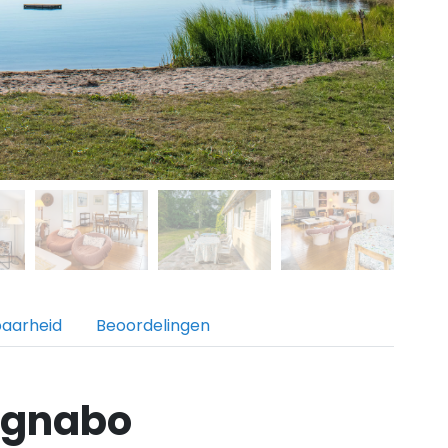
baarheid
Beoordelingen
agnabo