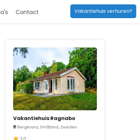
Vakantiehuis verhuren?
a's
Contact
Vakantiehuis Ragnabo
Bergkvara, Småland, Zweden
3,0