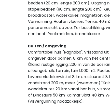
bedden (20 cm, lengte 200 cm). Uitgang naa
stapelbedden (90 cm, lengte 200 cm). Keu
broodrooster, waterkoker, magnetron, die
Verwarming. Houten vloeren. Terras 40 m2
panoramazicht op zee. Ter beschikking: wa
een boot. Rookmelders, brandblusser.
Buiten / omgeving
Comfortabel huis "Ragnabo", vrijstaand uit
omgeven door bomen. 8 km van het centr
Öland, rustige ligging, 200 m van de bosra
alleengebruik: terrein, tuin 1.000 m2. Roeib
Levensmiddelenwinkel 8 km, restaurant 8 k
zandstrand 200 m, meer (zwemmen) "Kalmar
wandelroutes 20 km vanaf het huis, Vismoge
of Dinosaurs 50 km, Kalmar Slott 40 km. 
(visvergunning noodzakelijk).