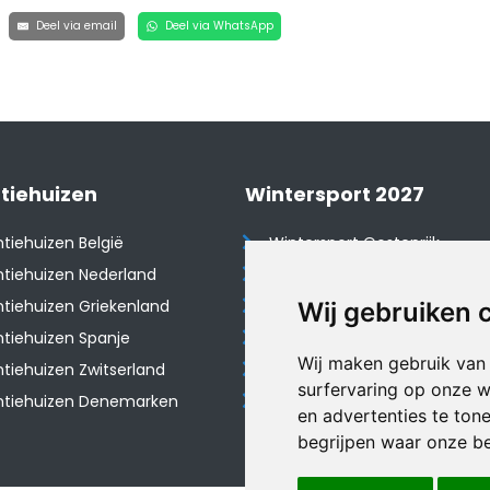
Deel via email
Deel via WhatsApp
tiehuizen
Wintersport 2027
tiehuizen België
Wintersport Oostenrijk
tiehuizen Nederland
Wintersport Frankrijk
tiehuizen Griekenland
Wintersport Tsjechië
Wij gebruiken 
tiehuizen Spanje
Wintersport Zwitserland
Wij maken gebruik van
​Vakantiehuizen Zwitserland
Wintersport Duitsland
surfervaring op onze w
ntiehuizen Denemarken
Wintersport Italië
en advertenties te ton
begrijpen waar onze b