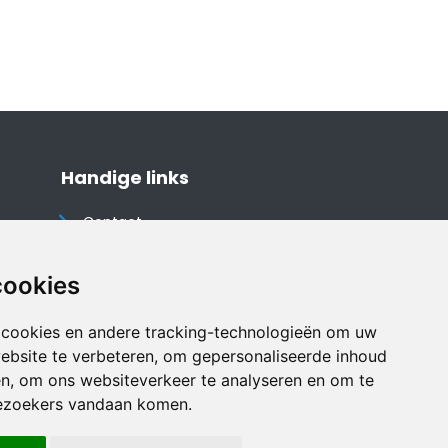
Handige links
Contact
Algemene voorwaarden
Cookieverklaring
cookies
Privacyverklaring
 cookies en andere tracking-technologieën om uw
Disclaimer
ebsite te verbeteren, om gepersonaliseerde inhoud
Vakantiehuis website
en, om ons websiteverkeer te analyseren en om te
ezoekers vandaan komen.