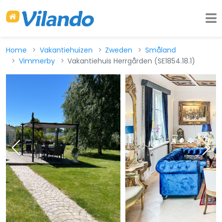
Home
Vakantiehuizen
Zweden
Småland
Vimmerby
Vakantiehuis Herrgården (SE1854.18.1)