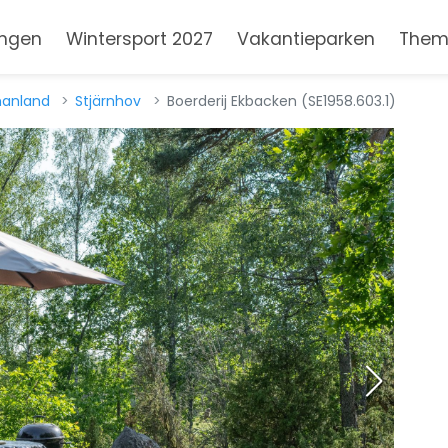
ngen
Wintersport 2027
Vakantieparken
Them
anland
Stjärnhov
Boerderij Ekbacken (SE1958.603.1)