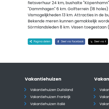
fietsverhuur 24 km, bushalte "Köpenhamn" 
"Dammhagen" 6 km. Golfterrein (18 holes) 
Vismogelijkheden 13 km. Attracties in de b
Bekende meren kunnen gemakkelijk worde
Sörmlandsleden 8 km. Vissen toegestaan (
Pagina delen
Deel via Facebook
Deel via X
Vakantiehuizen
Vakan
Vakantiehuizen Duitsland
Vakan
Vakantiehuizen Frankrijk
Vakan
Vakantiehuizen Italië
Vakan