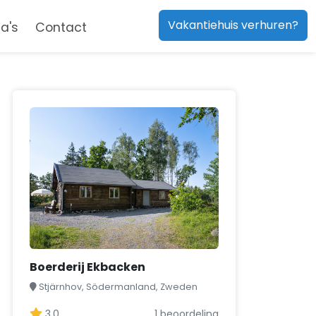
Vakantiehuis verhuren?
a's
Contact
Boerderij Ekbacken
Stjärnhov, Södermanland, Zweden
3,0
1 beoordeling