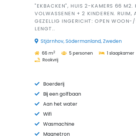
"EKBACKEN", HUIS 2-KAMERS 66 M2.
VOLWASSENEN + 2 KINDEREN. RUIM,
GEZELLIG INGERICHT: OPEN WOON-/
LENGT..
Stjärnhov, Södermanland, Zweden
2
66 m
5 personen
1 slaapkamer
Rookvrij
Boerderij
Bij een golfbaan
Aan het water
Wifi
Wasmachine
Magnetron