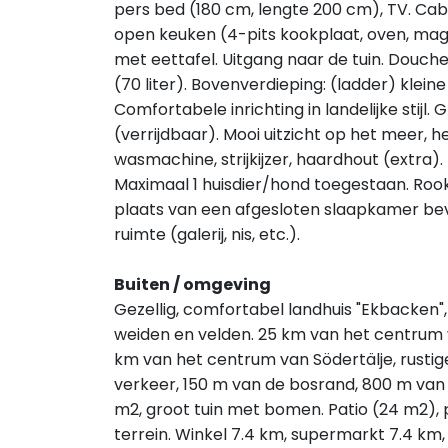
pers bed (180 cm, lengte 200 cm), TV. Cab
open keuken (4-pits kookplaat, oven, magn
met eettafel. Uitgang naar de tuin. Douch
(70 liter). Bovenverdieping: (ladder) klei
Comfortabele inrichting in landelijke stij
(verrijdbaar). Mooi uitzicht op het meer, 
wasmachine, strijkijzer, haardhout (extra). I
Maximaal 1 huisdier/hond toegestaan. Rookm
plaats van een afgesloten slaapkamer be
ruimte (galerij, nis, etc.).
Buiten / omgeving
Gezellig, comfortabel landhuis "Ekbacken"
weiden en velden. 25 km van het centrum 
km van het centrum van Södertälje, rustige
verkeer, 150 m van de bosrand, 800 m van 
m2, groot tuin met bomen. Patio (24 m2), p
terrein. Winkel 7.4 km, supermarkt 7.4 km