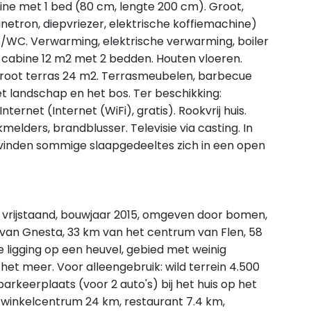
ine met 1 bed (80 cm, lengte 200 cm). Groot,
etron, diepvriezer, elektrische koffiemachine)
e/WC. Verwarming, elektrische verwarming, boiler
ne cabine 12 m2 met 2 bedden. Houten vloeren.
l. Groot terras 24 m2. Terrasmeubelen, barbecue
het landschap en het bos. Ter beschikking:
nternet (Internet (WiFi), gratis). Rookvrij huis.
elders, brandblusser. Televisie via casting. In
vinden sommige slaapgedeeltes zich in een open
, vrijstaand, bouwjaar 2015, omgeven door bomen,
van Gnesta, 33 km van het centrum van Flen, 58
 ligging op een heuvel, gebied met weinig
het meer. Voor alleengebruik: wild terrein 4.500
arkeerplaats (voor 2 auto's) bij het huis op het
, winkelcentrum 24 km, restaurant 7.4 km,