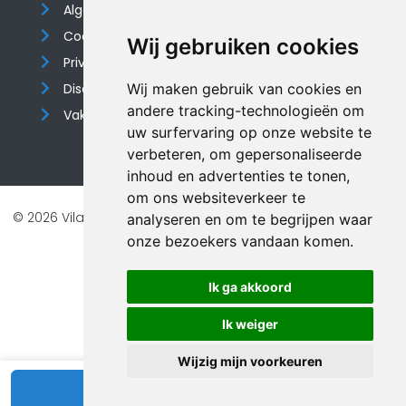
Algemene voorwaarden
Cookieverklaring
Wij gebruiken cookies
Privacyverklaring
Disclaimer
Wij maken gebruik van cookies en
andere tracking-technologieën om
Vakantiehuis website
uw surfervaring op onze website te
verbeteren, om gepersonaliseerde
inhoud en advertenties te tonen,
om ons websiteverkeer te
© 2026 Vilando Vakantiehuizen |
Website door FalcoTravel
analyseren en om te begrijpen waar
onze bezoekers vandaan komen.
Veilig online betalen met
Ik ga akkoord
Ik weiger
Wijzig mijn voorkeuren
Bekijk beschikbaarheid