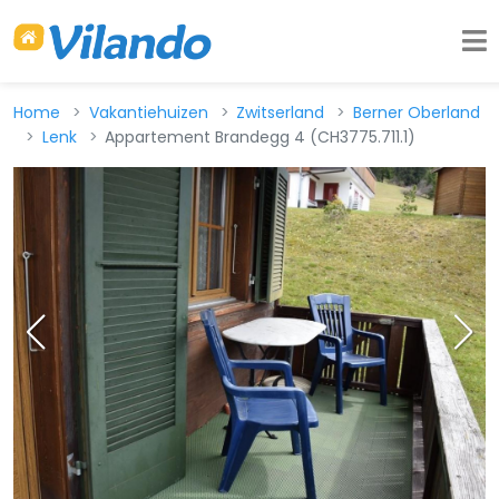
Home
Vakantiehuizen
Zwitserland
Berner Oberland
Lenk
Appartement Brandegg 4 (CH3775.711.1)