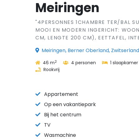
Meiringen
"4PERSONNES 1CHAMBRE TER/BAL SU
MOOI EN MODERN INGERICHT: WOON-
CM, LENGTE 200 CM), EETTAFEL, IN
Meiringen, Berner Oberland, Zwitserlan
2
46 m
4 personen
1 slaapkamer
Rookvrij
Appartement
Op een vakantiepark
Bij het centrum
TV
Wasmachine