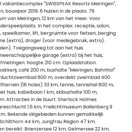
el vakantiecomplex "SWISSPEAK Resorts Meiringen",
 bouwjaar 2019. 6 huizen in de plaats. 79
um van Meiringen, 12 km van het meer. Voor
erspeelplaats. In het complex: receptie, salon,
 speelkamer, lift, bergruimte voor fietsen, berging
ne (extra), droger (voor medegebruik, extra).
alen). Toegangsweg tot aan het huis.
meenschappelijke garage (extra) bij het huis,
fmetingen: hoogte 210 cm. Oplaadstation.
akkerij, café 200 m, bushalte "Meiringen, Bahnhof"
openluchtzwembad 800 m, overdekt zwembad 400
errein (18 holes) 33 km, tennis, tennishal 800 m,
 huis, kabelbaan 1 km, skibushalte 100 m,
 m. Attracties in de buurt: Sherlock Holmes
reschlucht 1.6 km, Freilichtmuseum Ballenberg 9
8 km. Bekende skigebieden kunnen gemakkelijk
 Schilthorn 44 km, Jungfrau Region 47 km.
 bereikt: Brienzersee 12 km, Gelmersee 22 km,