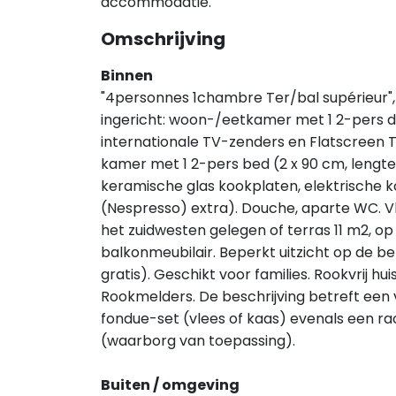
accommodatie.
Omschrijving
Binnen
"4personnes 1chambre Ter/bal supérieur
ingericht: woon-/eetkamer met 1 2-pers di
internationale TV-zenders en Flatscreen TV
kamer met 1 2-pers bed (2 x 90 cm, lengt
keramische glas kookplaten, elektrische 
(Nespresso) extra). Douche, aparte WC. V
het zuidwesten gelegen of terras 11 m2, o
balkonmeubilair. Beperkt uitzicht op de be
gratis). Geschikt voor families. Rookvrij h
Rookmelders. De beschrijving betreft een 
fondue-set (vlees of kaas) evenals een rac
(waarborg van toepassing).
Buiten / omgeving