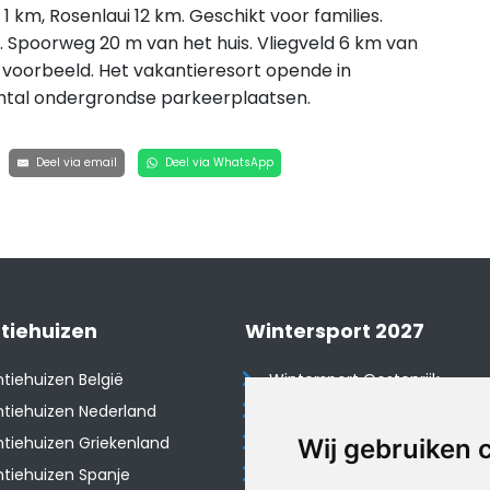
 km, Rosenlaui 12 km. Geschikt voor families.
 Spoorweg 20 m van het huis. Vliegveld 6 km van
n voorbeeld. Het vakantieresort opende in
ntal ondergrondse parkeerplaatsen.
Deel via email
Deel via WhatsApp
tiehuizen
Wintersport 2027
tiehuizen België
Wintersport Oostenrijk
tiehuizen Nederland
Wintersport Frankrijk
tiehuizen Griekenland
Wintersport Tsjechië
Wij gebruiken 
tiehuizen Spanje
Wintersport Zwitserland