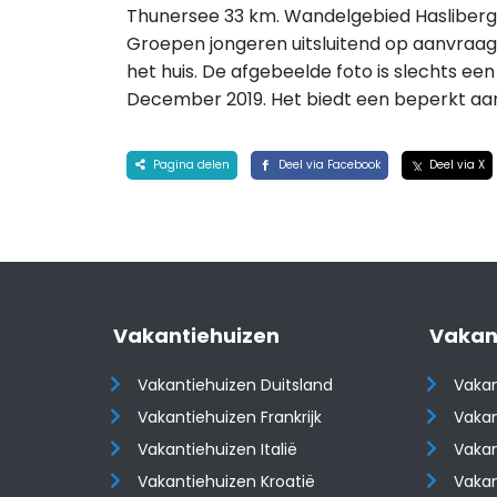
Thunersee 33 km. Wandelgebied Hasliberg 1
Groepen jongeren uitsluitend op aanvraag.
het huis. De afgebeelde foto is slechts ee
December 2019. Het biedt een beperkt aa
Pagina delen
Deel via Facebook
Deel via X
Vakantiehuizen
Vakan
Vakantiehuizen Duitsland
Vakan
Vakantiehuizen Frankrijk
Vakan
Vakantiehuizen Italië
Vakan
Vakantiehuizen Kroatië
Vakan