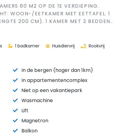
KAMERS 60 M2 OP DE 1E VERDIEPING.
HT: WOON-/EETKAMER MET EETTAFEL. 1
ENGTE 200 CM). 1 KAMER MET 2 BEDDEN..
s
1 badkamer
Huisdiervrij
Rookvrij
In de bergen (hoger dan 1km)
In appartementencomplex
Niet op een vakantiepark
Wasmachine
Lift
Magnetron
Balkon