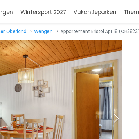
ngen
Wintersport 2027
Vakantieparken
Them
ner Oberland
Wengen
Appartement Bristol Apt.18 (CH3823.1