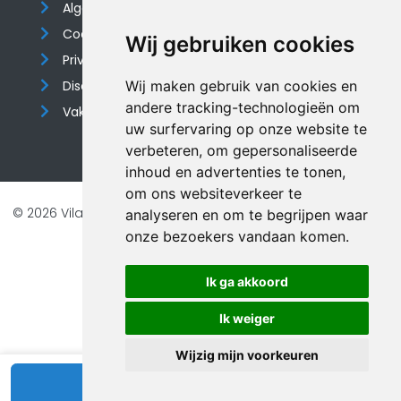
Algemene voorwaarden
Cookieverklaring
Wij gebruiken cookies
Privacyverklaring
Disclaimer
Wij maken gebruik van cookies en
andere tracking-technologieën om
Vakantiehuis website
uw surfervaring op onze website te
verbeteren, om gepersonaliseerde
inhoud en advertenties te tonen,
om ons websiteverkeer te
© 2026 Vilando Vakantiehuizen |
Website door FalcoTravel
analyseren en om te begrijpen waar
onze bezoekers vandaan komen.
Veilig online betalen met
Ik ga akkoord
Ik weiger
Wijzig mijn voorkeuren
Bekijk beschikbaarheid