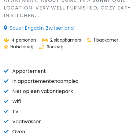
APARTMENT, ABOUT 80M2, IN A SUNNY QUIET
LOCATION. VERY WELL FURNISHED, COZY EAT-
IN KITCHEN, ..
Scuol, Engadin, Zwitserland
4 personen
2 slaapkamers
1 badkamer
Huisdiervrij
Rookvrij
Appartement
In appartementencomplex
Niet op een vakantiepark
Wifi
TV
Vaatwasser
Oven