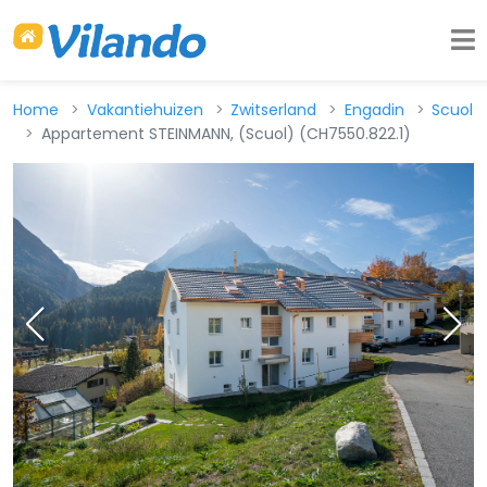
Home
Vakantiehuizen
Zwitserland
Engadin
Scuol
Appartement STEINMANN, (Scuol) (CH7550.822.1)