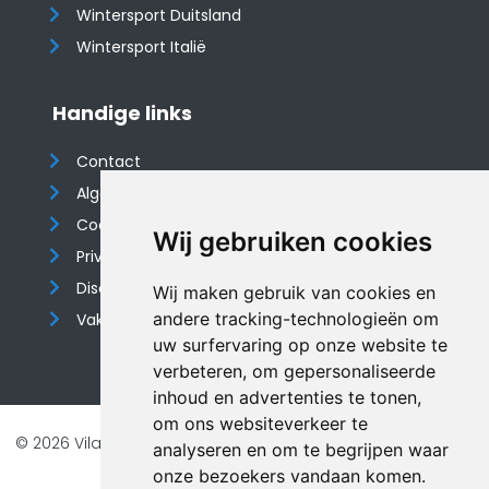
Wintersport Duitsland
Wintersport Italië
Handige links
Contact
Algemene voorwaarden
Cookieverklaring
Wij gebruiken cookies
Privacyverklaring
Disclaimer
Wij maken gebruik van cookies en
andere tracking-technologieën om
Vakantiehuis website
uw surfervaring op onze website te
verbeteren, om gepersonaliseerde
inhoud en advertenties te tonen,
om ons websiteverkeer te
© 2026 Vilando Vakantiehuizen |
Website door FalcoTravel
analyseren en om te begrijpen waar
Veilig online betalen met
onze bezoekers vandaan komen.